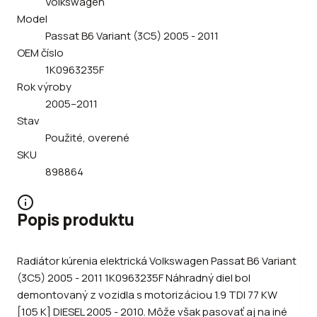
Volkswagen
Model
Passat B6 Variant (3C5) 2005 - 2011
OEM číslo
1K0963235F
Rok výroby
2005–2011
Stav
Použité, overené
SKU
898864
Popis produktu
Radiátor kúrenia elektrická Volkswagen Passat B6 Variant
(3C5) 2005 - 2011 1K0963235F Náhradný diel bol
demontovaný z vozidla s motorizáciou 1.9 TDI 77 KW
[105 K] DIESEL 2005 - 2010. Môže však pasovať aj na iné