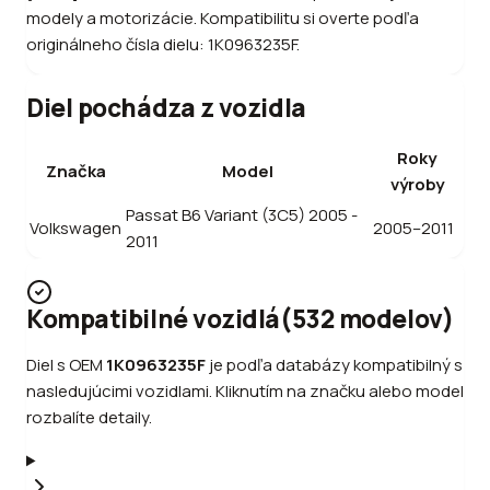
modely a motorizácie. Kompatibilitu si overte podľa
originálneho čísla dielu: 1K0963235F.
Diel pochádza z vozidla
Roky
Značka
Model
výroby
Passat B6 Variant (3C5) 2005 -
Volkswagen
2005–2011
2011
Kompatibilné vozidlá
(
532
modelov
)
Diel s OEM
1K0963235F
je podľa databázy kompatibilný s
nasledujúcimi vozidlami. Kliknutím na značku alebo model
rozbalíte detaily.