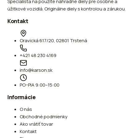
Špecialista na použité náhradné diely pre osobné a
úžitkové vozidlá. Originálne diely s kontrolou a zárukou.
Kontakt
Oravická 617/20, 02801 Trstená
+421 48 230 4169
info@karson.sk
PO–PIA 9:00–15:00
Informácie
O nás
Obchodné podmienky
Ako vrátiť tovar
Kontakt