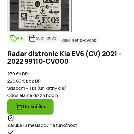
Kia
2021
–2022
OEM:
99110-CV000
Radar distronic Kia EV6 (CV) 2021 -
2022 99110-CV000
279 €
s DPH
226.83 €
bez DPH
Skladom – 1 ks (unikátny diel)
Odosielame do 24 hodín
Do košíka
Záruka 12 mesiacov na funkčnosť