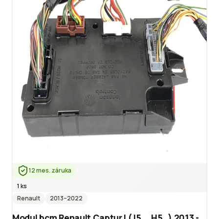
12 mes. záruka
1 ks
Renault
2013
–2022
Modul bcm Renault Captur I (J5_, H5_) 2013 -