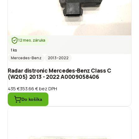
12 mes. záruka
1 ks
Mercedes-Benz
2013
–2022
Radar distronic Mercedes-Benz Class C
(W205) 2013 - 2022 A0009058406
435 €
353.66 €
bez DPH
Do košíka