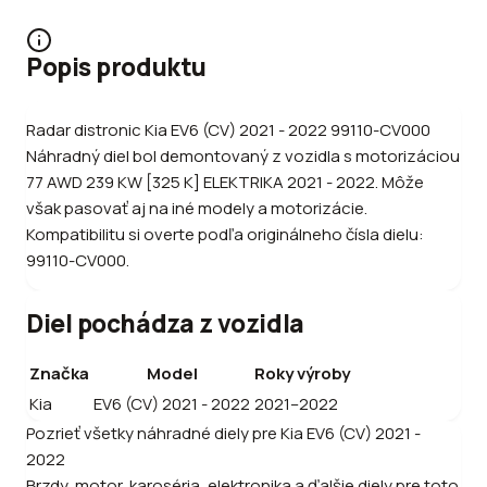
Popis produktu
Radar distronic Kia EV6 (CV) 2021 - 2022 99110-CV000
Náhradný diel bol demontovaný z vozidla s motorizáciou
77 AWD 239 KW [325 K] ELEKTRIKA 2021 - 2022. Môže
však pasovať aj na iné modely a motorizácie.
Kompatibilitu si overte podľa originálneho čísla dielu:
99110-CV000.
Diel pochádza z vozidla
Značka
Model
Roky výroby
Kia
EV6 (CV) 2021 - 2022
2021–2022
Pozrieť všetky náhradné diely pre
Kia
EV6 (CV) 2021 -
2022
Brzdy, motor, karoséria, elektronika a ďalšie diely pre toto