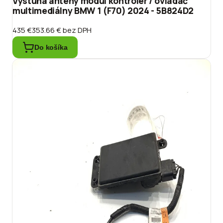
Výstuha antény modul kontrolér / ovládač
multimediálny BMW 1 (F70) 2024 - 5B824D2
435 €
353.66 €
bez DPH
Do košíka