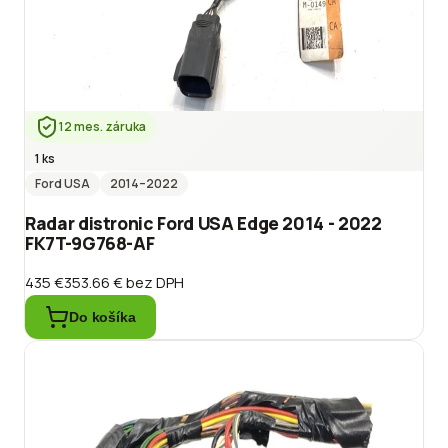
12 mes. záruka
1 ks
Ford USA
2014
–2022
Radar distronic Ford USA Edge 2014 - 2022
FK7T-9G768-AF
435 €
353.66 €
bez DPH
Do košíka