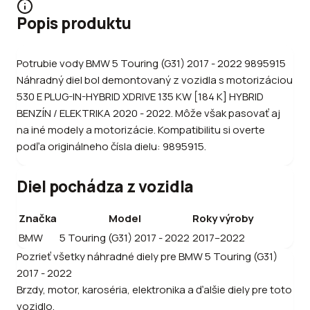
Popis produktu
Potrubie vody BMW 5 Touring (G31) 2017 - 2022 9895915
Náhradný diel bol demontovaný z vozidla s motorizáciou
530 E PLUG-IN-HYBRID XDRIVE 135 KW [184 K] HYBRID
BENZÍN / ELEKTRIKA 2020 - 2022. Môže však pasovať aj
na iné modely a motorizácie. Kompatibilitu si overte
podľa originálneho čísla dielu: 9895915.
Diel pochádza z vozidla
Značka
Model
Roky výroby
BMW
5 Touring (G31) 2017 - 2022
2017–2022
Pozrieť všetky náhradné diely pre
BMW
5 Touring (G31)
2017 - 2022
Brzdy, motor, karoséria, elektronika a ďalšie diely pre toto
vozidlo.