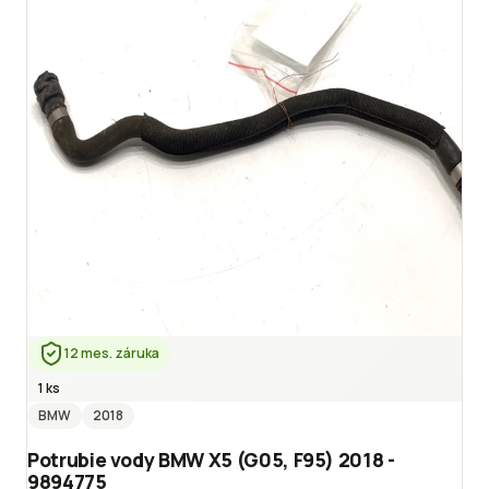
12 mes. záruka
1 ks
BMW
2018
Potrubie vody BMW X5 (G05, F95) 2018 -
9894775