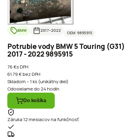
BMW
2017
–2022
OEM:
9895915
Potrubie vody BMW 5 Touring (G31)
2017 - 2022 9895915
76 €
s DPH
61.79 €
bez DPH
Skladom – 1 ks (unikátny diel)
Odosielame do 24 hodín
Do košíka
Záruka 12 mesiacov na funkčnosť