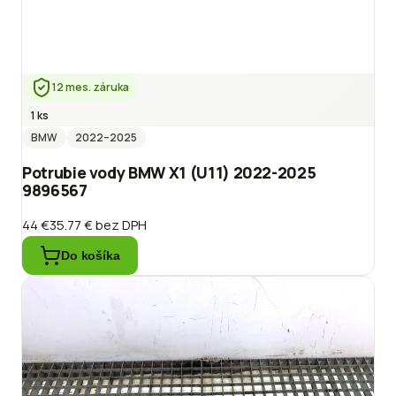
12 mes. záruka
1 ks
BMW
2022
–2025
Potrubie vody BMW X1 (U11) 2022-2025
9896567
44 €
35.77 €
bez DPH
Do košíka