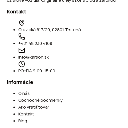
úžitkové vozidlá. Originálne diely s kontrolou a zárukou.
Kontakt
Oravická 617/20, 02801 Trstená
+421 48 230 4169
info@karson.sk
PO–PIA 9:00–15:00
Informácie
O nás
Obchodné podmienky
Ako vrátiť tovar
Kontakt
Blog