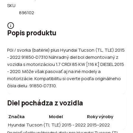
SKU
896102
Popis produktu
Pól / svorka (batérie) plus Hyundai Tucson (TL, TLE) 2015
- 2022 91850-D7310 Náhradný diel bol demontovaný z
vozidla s motorizáciou 1.7 CRDI 85 KW [116 K] DIESEL 2015
- 2020. Môže však pasovať aj na iné modely a
motorizácie. Kompatibilitu si overte podľa originálneho
čísla dielu: 91850-D7310.
Diel pochádza z vozidla
Značka
Model
Roky výroby
Hyundai
Tucson (Tl, TLE) 2015 - 2022
2015–2022
Pozrieť všetky náhradné diely pre
Hyundai
Tucson (Tl,