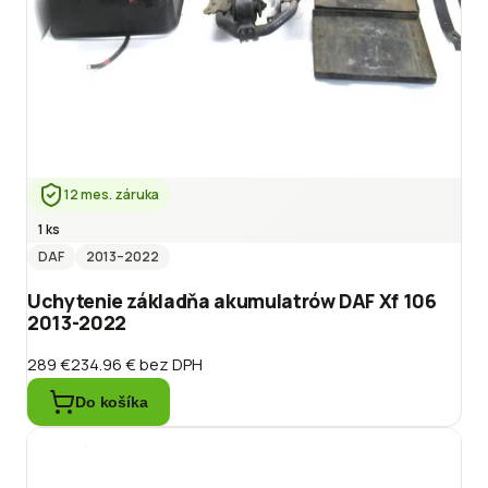
12 mes. záruka
1 ks
DAF
2013
–2022
Uchytenie základňa akumulatrów DAF Xf 106
2013-2022
289 €
234.96 €
bez DPH
Do košíka