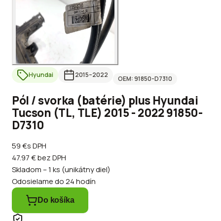
Hyundai
2015
–2022
OEM:
91850-D7310
Pól / svorka (batérie) plus Hyundai
Tucson (TL, TLE) 2015 - 2022 91850-
D7310
59 €
s DPH
47.97 €
bez DPH
Skladom – 1 ks (unikátny diel)
Odosielame do 24 hodín
Do košíka