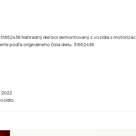
022 31652438 Náhradný diel bol demontovaný z vozidla s motorizá
erte podľa originálneho čísla dielu: 31652438.
- 2022
vozidlo.