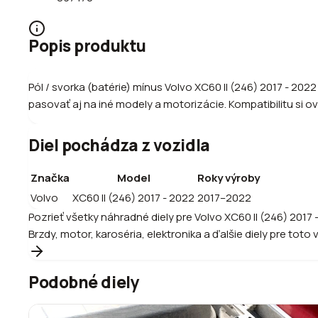
Popis produktu
Pól / svorka (batérie) mínus Volvo XC60 II (246) 2017 - 2
pasovať aj na iné modely a motorizácie. Kompatibilitu si ov
Diel pochádza z vozidla
Značka
Model
Roky výroby
Volvo
XC60 II (246) 2017 - 2022
2017–2022
Pozrieť všetky náhradné diely pre
Volvo
XC60 II (246) 2017 
Brzdy, motor, karoséria, elektronika a ďalšie diely pre toto 
Podobné diely