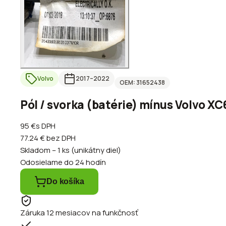
Volvo
2017
–2022
OEM:
31652438
Pól / svorka (batérie) mínus Volvo XC
95 €
s DPH
77.24 €
bez DPH
Skladom – 1 ks (unikátny diel)
Odosielame do 24 hodín
Do košíka
Záruka 12 mesiacov na funkčnosť