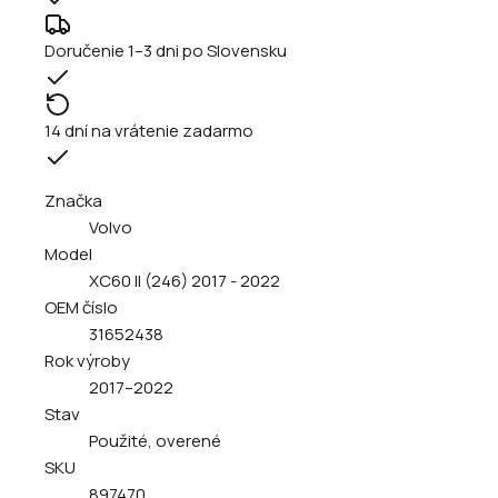
Doručenie 1–3 dni po Slovensku
14 dní na vrátenie zadarmo
Značka
Volvo
Model
XC60 II (246) 2017 - 2022
OEM číslo
31652438
Rok výroby
2017–2022
Stav
Použité, overené
SKU
897470