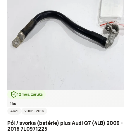
12 mes. záruka
1 ks
Audi
2006
–2016
Pól / svorka (batérie) plus Audi Q7 (4LB) 2006 -
2016 7L0971225