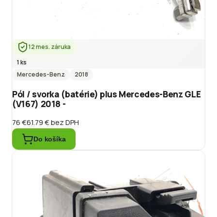
12 mes. záruka
1 ks
Mercedes-Benz
2018
Pól / svorka (batérie) plus Mercedes-Benz GLE
(V167) 2018 -
76 €
61.79 €
bez DPH
Do košíka