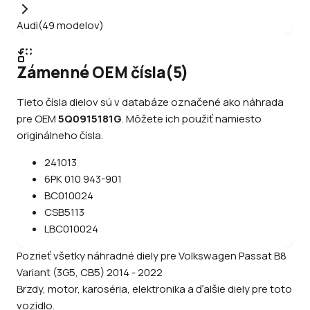
Audi
(
49
modelov
)
Zámenné OEM čísla
(
5
)
Tieto čísla dielov sú v databáze označené ako náhrada
pre OEM
5Q0915181G
.
Môžete ich použiť namiesto
originálneho čísla.
241013
6PK 010 943-901
BC010024
CSB5113
LBC010024
Pozrieť všetky náhradné diely pre
Volkswagen
Passat B8
Variant (3G5, CB5) 2014 - 2022
Brzdy, motor, karoséria, elektronika a ďalšie diely pre toto
vozidlo.