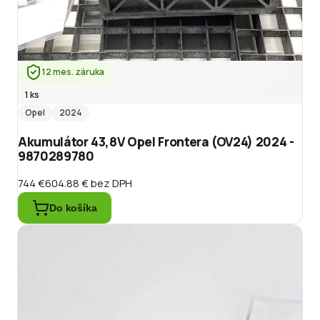
12 mes. záruka
1 ks
Opel
2024
Akumulátor 43,8V Opel Frontera (OV24) 2024 -
9870289780
744 €
604.88 €
bez DPH
Do košíka