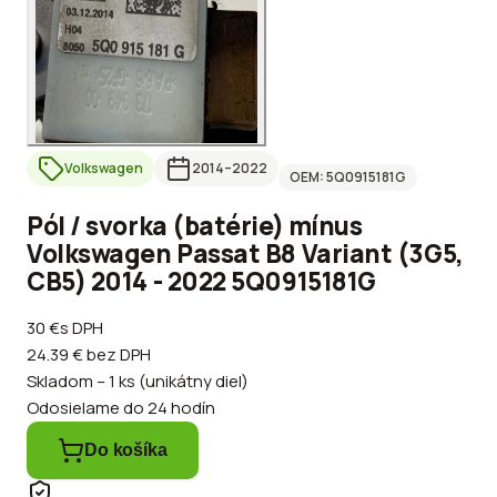
Volkswagen
2014
–2022
OEM:
5Q0915181G
Pól / svorka (batérie) mínus
Volkswagen Passat B8 Variant (3G5,
CB5) 2014 - 2022 5Q0915181G
30 €
s DPH
24.39 €
bez DPH
Skladom – 1 ks (unikátny diel)
Odosielame do 24 hodín
Do košíka