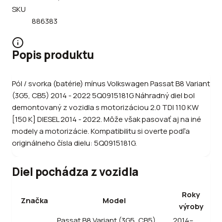
SKU
886383
Popis produktu
Pól / svorka (batérie) mínus Volkswagen Passat B8 Variant
(3G5, CB5) 2014 - 2022 5Q0915181G Náhradný diel bol
demontovaný z vozidla s motorizáciou 2.0 TDI 110 KW
[150 K] DIESEL 2014 - 2022. Môže však pasovať aj na iné
modely a motorizácie. Kompatibilitu si overte podľa
originálneho čísla dielu: 5Q0915181G.
Diel pochádza z vozidla
Roky
Značka
Model
výroby
Passat B8 Variant (3G5, CB5)
2014–