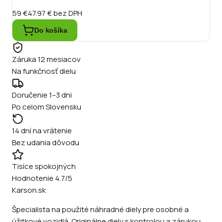
59 €
47.97 €
bez DPH
Do košíka
Záruka 12 mesiacov
Na funkčnosť dielu
Doručenie 1–3 dni
Po celom Slovensku
14 dní na vrátenie
Bez udania dôvodu
Tisíce spokojných
Hodnotenie 4.7/5
Karson.sk
Špecialista na použité náhradné diely pre osobné a
úžitkové vozidlá. Originálne diely s kontrolou a zárukou.