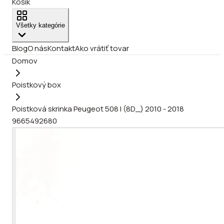
Košík
Všetky kategórie
Blog
O nás
Kontakt
Ako vrátiť tovar
Domov
Poistkový box
Poistková skrinka Peugeot 508 I (8D_) 2010 - 2018
9665492680