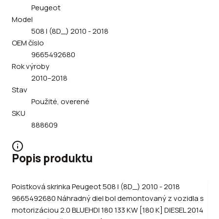
Peugeot
Model
508 I (8D_) 2010 - 2018
OEM číslo
9665492680
Rok výroby
2010–2018
Stav
Použité, overené
SKU
888609
Popis produktu
Poistková skrinka Peugeot 508 I (8D_) 2010 - 2018
9665492680 Náhradný diel bol demontovaný z vozidla s
motorizáciou 2.0 BLUEHDI 180 133 KW [180 K] DIESEL 2014