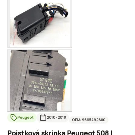
Peugeot
2010
–2018
OEM:
9665492680
Poistková skrinka Peugeot 508 I