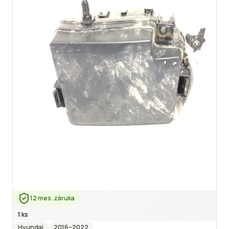
12 mes. záruka
1 ks
Hyundai
2016
–2022