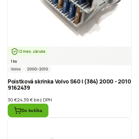
12 mes. záruka
1 ks
Volvo
2000
–2010
Poistková skrinka Volvo S60 I (384) 2000 - 2010
9162439
30 €
24.39 €
bez DPH
Do košíka