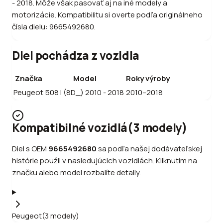
- 2018. Môže však pasovať aj na iné modely a
motorizácie. Kompatibilitu si overte podľa originálneho
čísla dielu: 9665492680.
Diel pochádza z vozidla
Značka
Model
Roky výroby
Peugeot
508 I (8D_) 2010 - 2018
2010–2018
Kompatibilné vozidlá
(
3
modely
)
Diel s OEM
9665492680
sa podľa našej dodávateľskej
histórie použil v nasledujúcich vozidlách. Kliknutím na
značku alebo model rozbalíte detaily.
Peugeot
(
3
modely
)