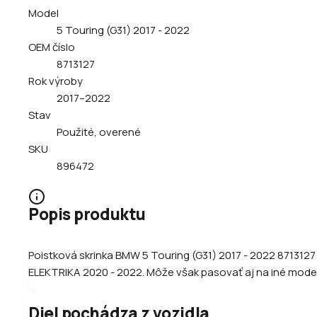
Model
5 Touring (G31) 2017 - 2022
OEM číslo
8713127
Rok výroby
2017–2022
Stav
Použité, overené
SKU
896472
Popis produktu
Poistková skrinka BMW 5 Touring (G31) 2017 - 2022 871312
ELEKTRIKA 2020 - 2022. Môže však pasovať aj na iné modely 
Diel pochádza z vozidla