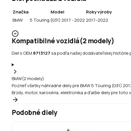
Značka
Model
Roky výroby
BMW
5 Touring (G31) 2017 - 2022
2017–2022
Kompatibilné vozidlá
(
2
modely
)
Diel s OEM
8713127
sa podľa našej dodávateľskej histórie p
BMW
(
2
modely
)
Pozrieť všetky náhradné diely pre
BMW
5 Touring (G31) 201
Brzdy, motor, karoséria, elektronika a ďalšie diely pre toto 
Podobné diely