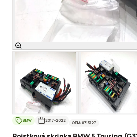
BMW
2017
–2022
OEM:
8713127
Poistková skrinka BMW 5 Touring (G31