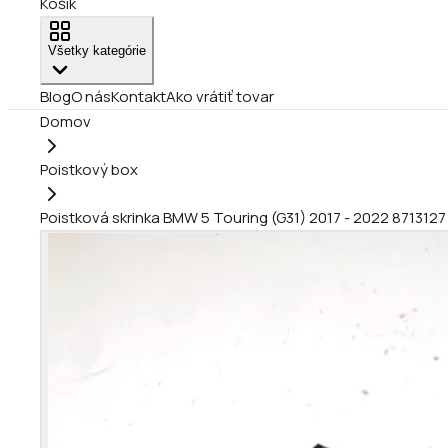
Košík
Všetky kategórie
Blog
O nás
Kontakt
Ako vrátiť tovar
Domov
Poistkový box
Poistková skrinka BMW 5 Touring (G31) 2017 - 2022 8713127