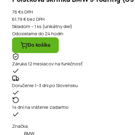
76 €
s DPH
61.79 €
bez DPH
Skladom – 1 ks (unikátny diel)
Odosielame do 24 hodín
Do košíka
Záruka 12 mesiacov na funkčnosť
Doručenie 1–3 dni po Slovensku
14 dní na vrátenie zadarmo
Značka
BMW