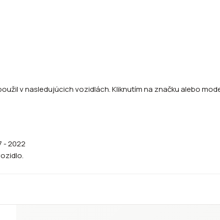
oužil v nasledujúcich vozidlách. Kliknutím na značku alebo model
7 - 2022
vozidlo.