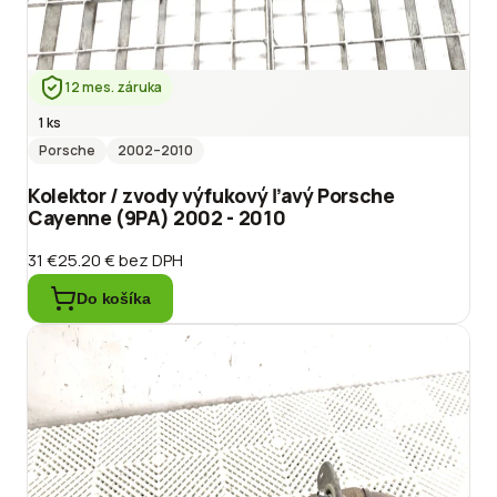
12 mes. záruka
1 ks
Porsche
2002
–2010
Kolektor / zvody výfukový ľavý Porsche
Cayenne (9PA) 2002 - 2010
31 €
25.20 €
bez DPH
Do košíka