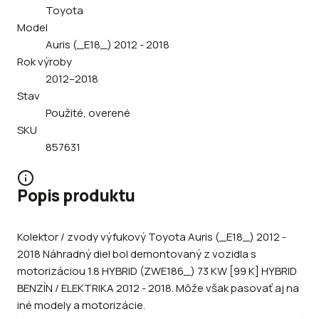
Toyota
Model
Auris (_E18_) 2012 - 2018
Rok výroby
2012–2018
Stav
Použité, overené
SKU
857631
Popis produktu
Kolektor / zvody výfukový Toyota Auris (_E18_) 2012 -
2018 Náhradný diel bol demontovaný z vozidla s
motorizáciou 1.8 HYBRID (ZWE186_) 73 KW [99 K] HYBRID
BENZÍN / ELEKTRIKA 2012 - 2018. Môže však pasovať aj na
iné modely a motorizácie.