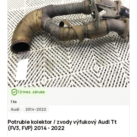
12 mes. záruka
1 ks
Audi
2014
–2022
Potrubie kolektor / zvody výfukový Audi Tt
(FV3, FVP) 2014 - 2022