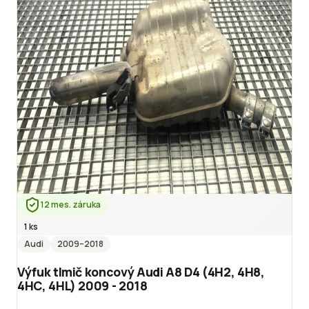
12 mes. záruka
1 ks
Audi
2009
–2018
Výfuk tlmič koncový Audi A8 D4 (4H2, 4H8,
4HC, 4HL) 2009 - 2018