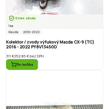
12 mes. záruka
1 ks
Mazda
2016
–2022
Kolektor / zvody výfukový Mazda CX-9 (TC)
2016 - 2022 PY8V13450D
311 €
252.85 €
bez DPH
Do košíka