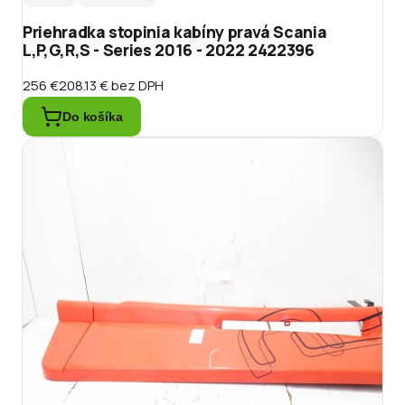
Priehradka stopinia kabíny pravá Scania
L,P,G,R,S - Series 2016 - 2022 2422396
256 €
208.13 €
bez DPH
Do košíka