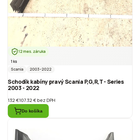
12 mes. záruka
1 ks
Scania
2003
–2022
Schodík kabíny pravý Scania P,G,R,T - Series
2003 - 2022
132 €
107.32 €
bez DPH
Do košíka