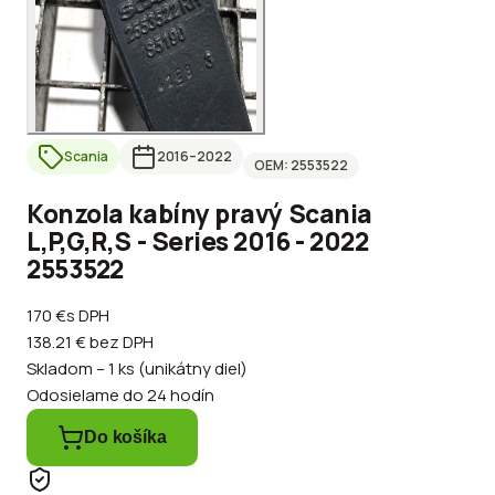
Scania
2016
–2022
OEM:
2553522
Konzola kabíny pravý Scania
L,P,G,R,S - Series 2016 - 2022
2553522
170 €
s DPH
138.21 €
bez DPH
Skladom – 1 ks (unikátny diel)
Odosielame do 24 hodín
Do košíka