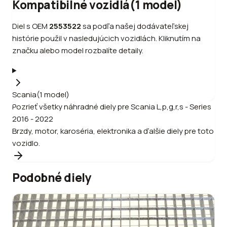
Kompatibilné vozidlá
(
1
model
)
Diel s OEM
2553522
sa podľa našej dodávateľskej
histórie použil v nasledujúcich vozidlách. Kliknutím na
značku alebo model rozbalíte detaily.
Scania
(
1
model
)
Pozrieť všetky náhradné diely pre
Scania
L,p,g,r,s - Series
2016 - 2022
Brzdy, motor, karoséria, elektronika a ďalšie diely pre toto
vozidlo.
Podobné diely