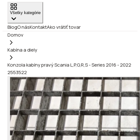
Všetky kategórie
Blog
O nás
Kontakt
Ako vrátiť tovar
Domov
Kabína a diely
Konzola kabíny pravý Scania L,P,G,R,S - Series 2016 - 2022
2553522