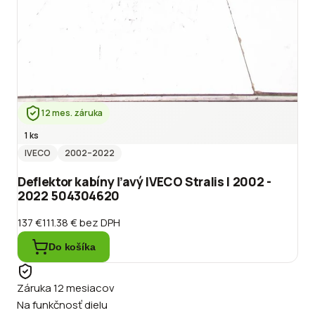
12 mes. záruka
1 ks
IVECO
2002
–2022
Deflektor kabíny ľavý IVECO Stralis I 2002 -
2022 504304620
137 €
111.38 €
bez DPH
Do košíka
Záruka 12 mesiacov
Na funkčnosť dielu