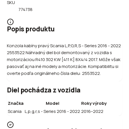
SKU
774738
Popis produktu
Konzola kabíny pravý Scania L,P,G,R,S - Series 2016 - 2022
2553522 Náhradný diel bol demontovaný z vozidla s
motorizáciou R410 302 KW [411 K] 8X4/4 2017. Môže však
pasovať aj na iné modely a motorizácie. Kompatibilitu si
overte podľa originálneho čísla dielu: 2553522.
Diel pochádza z vozidla
Značka
Model
Roky výroby
Scania
L,p,g,r,s - Series 2016 - 2022
2016–2022