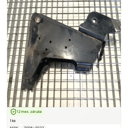
12 mes. záruka
1 ks
MAN
2006
–2022