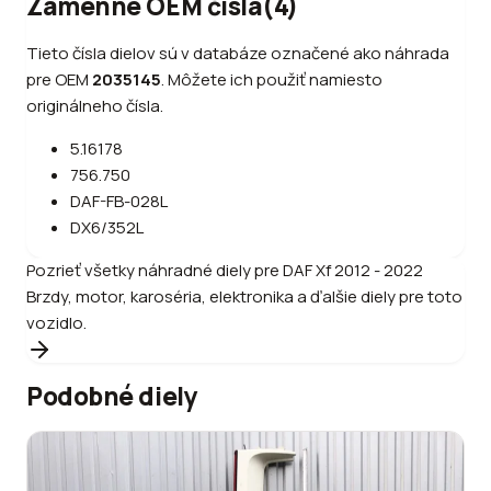
Zámenné OEM čísla
(
4
)
Tieto čísla dielov sú v databáze označené ako náhrada
pre OEM
2035145
.
Môžete ich použiť namiesto
originálneho čísla.
5.16178
756.750
DAF-FB-028L
DX6/352L
Pozrieť všetky náhradné diely pre
DAF
Xf 2012 - 2022
Brzdy, motor, karoséria, elektronika a ďalšie diely pre toto
vozidlo.
Podobné diely