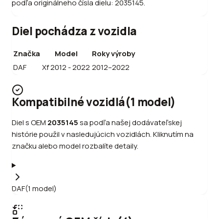
podľa originálneho čísla dielu: 2035145.
Diel pochádza z vozidla
Značka
Model
Roky výroby
DAF
Xf 2012 - 2022
2012–2022
Kompatibilné vozidlá
(
1
model
)
Diel s OEM
2035145
sa podľa našej dodávateľskej
histórie použil v nasledujúcich vozidlách. Kliknutím na
značku alebo model rozbalíte detaily.
DAF
(
1
model
)