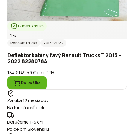
12 mes. záruka
1 ks
Renault Trucks
2013
–2022
Deflektor kabíny ľavý Renault Trucks T 2013 -
2022 82280784
184 €
149.59 €
bez DPH
Do košíka
Záruka 12 mesiacov
Na funkčnosť dielu
Doručenie 1–3 dni
Po celom Slovensku