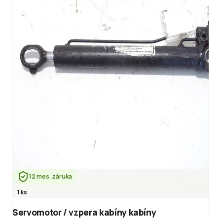
12 mes. záruka
1 ks
Servomotor / vzpera kabíny kabíny