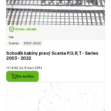
12 mes. záruka
1 ks
Scania
2003
–2022
Schodík kabíny pravý Scania P,G,R,T - Series
2003 - 2022
111 €
90.24 €
bez DPH
Do košíka