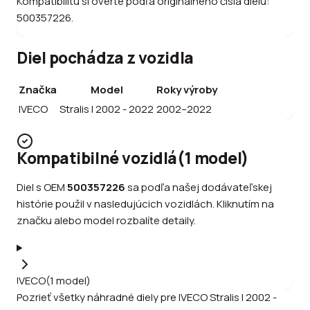
Kompatibilitu si overte podľa originálneho čísla dielu:
500357226.
Diel pochádza z vozidla
Značka
Model
Roky výroby
IVECO
Stralis I 2002 - 2022
2002–2022
Kompatibilné vozidlá
(
1
model
)
Diel s OEM
500357226
sa podľa našej dodávateľskej
histórie použil v nasledujúcich vozidlách. Kliknutím na
značku alebo model rozbalíte detaily.
IVECO
(
1
model
)
Pozrieť všetky náhradné diely pre
IVECO
Stralis I 2002 -