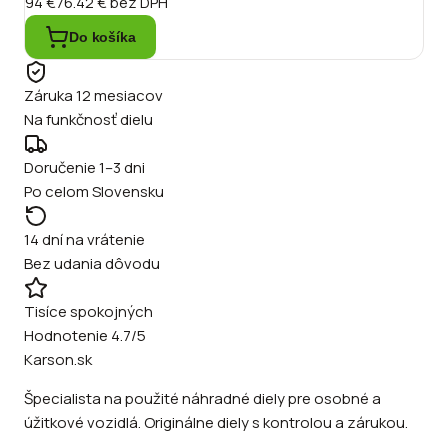
94 €
76.42 €
bez DPH
Do košíka
Záruka 12 mesiacov
Na funkčnosť dielu
Doručenie 1–3 dni
Po celom Slovensku
14 dní na vrátenie
Bez udania dôvodu
Tisíce spokojných
Hodnotenie 4.7/5
Karson.sk
Špecialista na použité náhradné diely pre osobné a
úžitkové vozidlá. Originálne diely s kontrolou a zárukou.