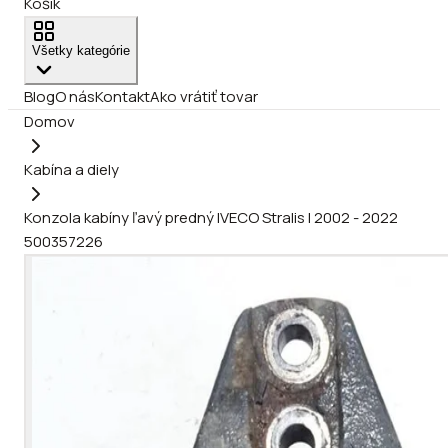
Košík
Všetky kategórie
Blog
O nás
Kontakt
Ako vrátiť tovar
Domov
Kabína a diely
Konzola kabíny ľavý predný IVECO Stralis I 2002 - 2022
500357226