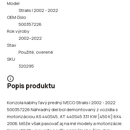
Model
Stralis I 2002 - 2022
OEM číslo
500357226
Rok výroby
2002–2022
Stav
Použité, overené
SKU
320295
Popis produktu
Konzola kabíny ľavý predný IVECO Stralis I 2002 - 2022
500357226 Náhradný diel bol demontovaný z vozidla s
motorizáciou AS 440S45, AT 440S45 331 KW [450 K] 6X4
2006. Môže však pasovať aj na iné modely a motorizácie.