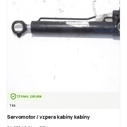
12 mes. záruka
1 ks
Servomotor / vzpera kabíny kabíny