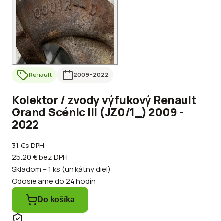
Renault
2009
–2022
Kolektor / zvody výfukový Renault
Grand Scénic III (JZ0/1_) 2009 -
2022
31 €
s DPH
25.20 €
bez DPH
Skladom – 1 ks (unikátny diel)
Odosielame do 24 hodín
Do košíka