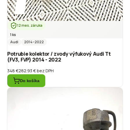
12 mes. záruka
1 ks
Audi
2014
–2022
Potrubie kolektor / zvody výfukový Audi Tt
(FV3, FVP) 2014 - 2022
348 €
282.93 €
bez DPH
Do košíka