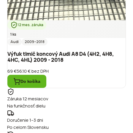
12 mes. záruka
1 ks
Audi
2009
–2018
Výfuk tlmič koncový Audi A8 D4 (4H2, 4H8,
4HC, 4HL) 2009 - 2018
69 €
56.10 €
bez DPH
Do košíka
Záruka 12 mesiacov
Na funkčnosť dielu
Doručenie 1–3 dni
Po celom Slovensku