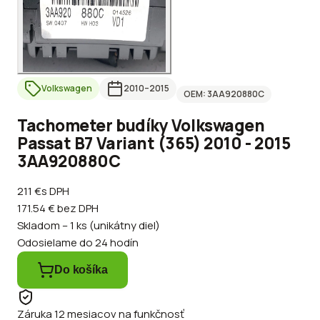
Volkswagen
2010
–2015
OEM:
3AA920880C
Tachometer budíky Volkswagen
Passat B7 Variant (365) 2010 - 2015
3AA920880C
211 €
s DPH
171.54 €
bez DPH
Skladom – 1 ks (unikátny diel)
Odosielame do 24 hodín
Do košíka
Záruka 12 mesiacov na funkčnosť