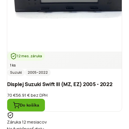
12 mes. záruka
1 ks
Suzuki
2005
–2022
Displej Suzuki Swift III (MZ, EZ) 2005 - 2022
70 €
56.91 €
bez DPH
Do košíka
Záruka 12 mesiacov
Na funkčnosť dielu