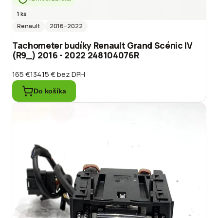
1 ks
Renault
2016
–2022
Tachometer budíky Renault Grand Scénic IV
(R9_) 2016 - 2022 248104076R
165 €
134.15 €
bez DPH
Do košíka