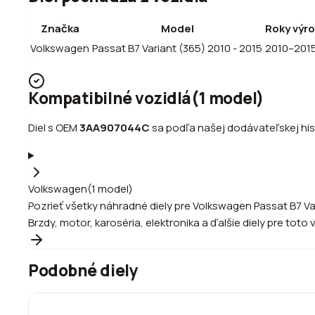
Značka
Model
Roky výr
Volkswagen
Passat B7 Variant (365) 2010 - 2015
2010–201
Kompatibilné vozidlá
(
1
model
)
Diel s OEM
3AA907044C
sa podľa našej dodávateľskej hist
Volkswagen
(
1
model
)
Pozrieť všetky náhradné diely pre
Volkswagen
Passat B7 Va
Brzdy, motor, karoséria, elektronika a ďalšie diely pre toto 
Podobné diely