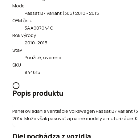
Model
Passat B7 Variant (365) 2010 - 2015
OEM číslo
3AA907044C
Rok výroby
2010–2015
Stav
Použité, overené
SKU
844615
Popis produktu
Panel ovládania ventilácie Volkswagen Passat B7 Variant (
2014. Môže však pasovať aj na iné modely a motorizácie. Ko
Diel pochádza z vozidla