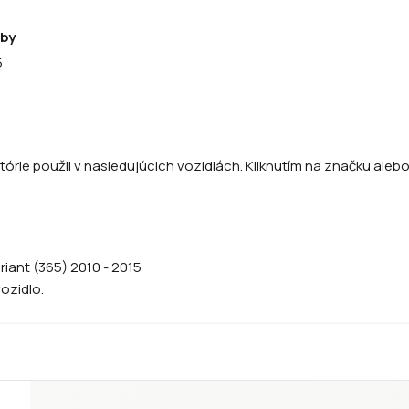
oby
5
órie použil v nasledujúcich vozidlách. Kliknutím na značku alebo 
riant (365) 2010 - 2015
vozidlo.