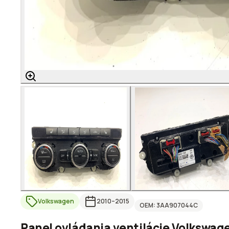
Volkswagen
2010
–2015
OEM:
3AA907044C
Panel ovládania ventilácie Volkswag