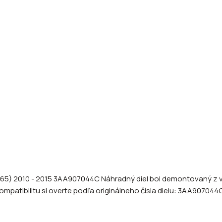
365) 2010 - 2015 3AA907044C Náhradný diel bol demontovaný z vo
mpatibilitu si overte podľa originálneho čísla dielu: 3AA907044C