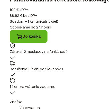
109 €
s DPH
88.62 €
bez DPH
Skladom – 1 ks (unikátny diel)
Odosielame do 24 hodín
Do košíka
Záruka 12 mesiacov na funkčnosť
Doručenie 1–3 dni po Slovensku
14 dní na vrátenie zadarmo
Značka
Volkswagen