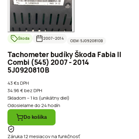
Škoda
2007
–2014
OEM:
5J0920810B
Tachometer budíky Škoda Fabia II
Combi (545) 2007 - 2014
5J0920810B
43 €
s DPH
34.96 €
bez DPH
Skladom – 1 ks (unikátny diel)
Odosielame do 24 hodín
Do košíka
Záruka 12 mesiacov na funkčnosť