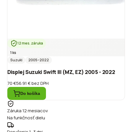
12 mes. záruka
1 ks
Suzuki
2005
–2022
Displej Suzuki Swift III (MZ, EZ) 2005 - 2022
70 €
56.91 €
bez DPH
Do košíka
Záruka 12 mesiacov
Na funkčnosť dielu
Doručenie 1–3 dni