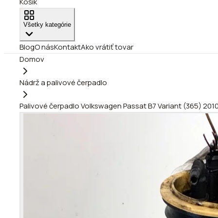
Košík
Všetky kategórie
Blog
O nás
Kontakt
Ako vrátiť tovar
Domov
Nádrž a palivové čerpadlo
Palivové čerpadlo Volkswagen Passat B7 Variant (365) 20