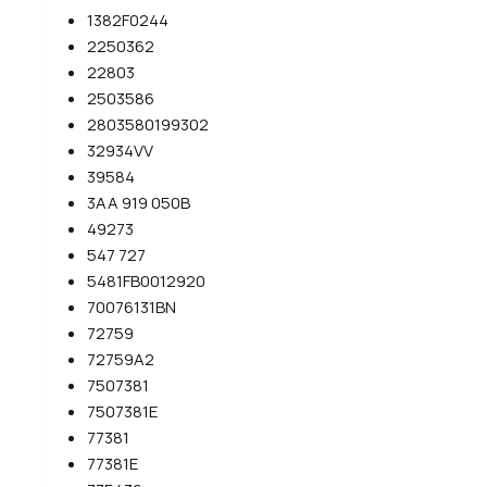
1382F0244
2250362
22803
2503586
2803580199302
32934VV
39584
3AA 919 050B
49273
547 727
5481FB0012920
70076131BN
72759
72759A2
7507381
7507381E
77381
77381E