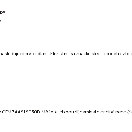
oby
5
nasledujúcimi vozidlami. Kliknutím na značku alebo model rozbalít
re OEM
3AA919050B
.
Môžete ich použiť namiesto originálneho čís