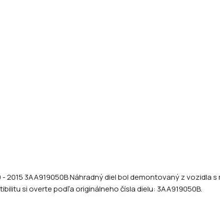
 - 2015 3AA919050B Náhradný diel bol demontovaný z vozidla s mo
ilitu si overte podľa originálneho čísla dielu: 3AA919050B.