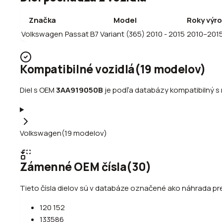
Značka
Model
Roky výr
Volkswagen
Passat B7 Variant (365) 2010 - 2015
2010–201
Kompatibilné vozidlá
(
19
modelov
)
Diel s OEM
3AA919050B
je podľa databázy kompatibilný s 
Volkswagen
(
19
modelov
)
Zámenné OEM čísla
(
30
)
Tieto čísla dielov sú v databáze označené ako náhrada p
120 152
133586