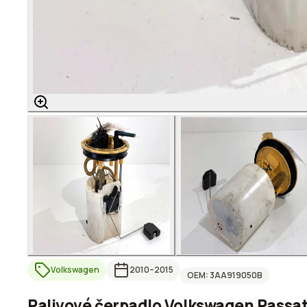
Volkswagen
2010
–2015
OEM:
3AA919050B
Palivové čerpadlo Volkswagen Passat