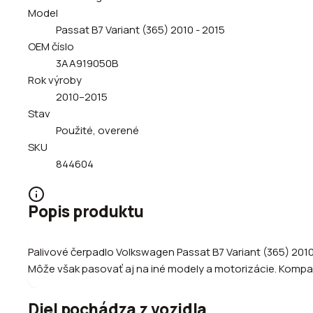
Model
Passat B7 Variant (365) 2010 - 2015
OEM číslo
3AA919050B
Rok výroby
2010–2015
Stav
Použité, overené
SKU
844604
Popis produktu
Palivové čerpadlo Volkswagen Passat B7 Variant (365) 2010
Môže však pasovať aj na iné modely a motorizácie. Kompatib
Diel pochádza z vozidla