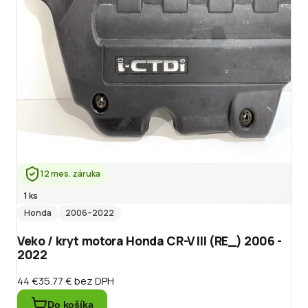
12 mes. záruka
1 ks
Honda
2006
–2022
Veko / kryt motora Honda CR-V III (RE_) 2006 -
2022
44 €
35.77 €
bez DPH
Do košíka