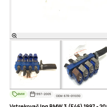
BMW
1997
–2005
OEM:
67R-011030
Vstrekovač lpg BMW 3 (E46) 1997 - 2