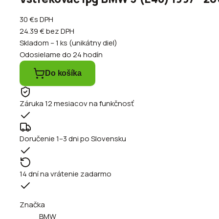
30 €
s DPH
24.39 €
bez DPH
Skladom – 1 ks (unikátny diel)
Odosielame do 24 hodín
Do košíka
Záruka 12 mesiacov na funkčnosť
Doručenie 1–3 dni po Slovensku
14 dní na vrátenie zadarmo
Značka
BMW