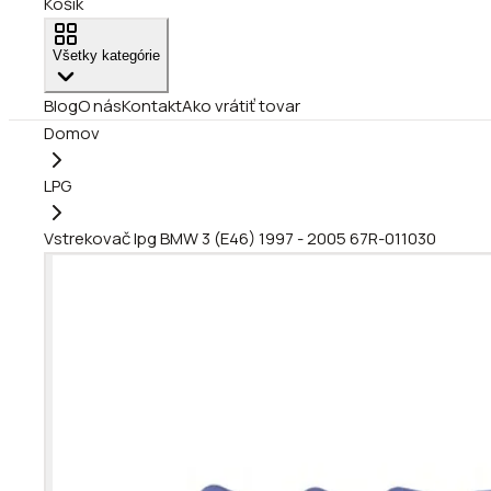
Košík
Všetky kategórie
Blog
O nás
Kontakt
Ako vrátiť tovar
Domov
LPG
Vstrekovač lpg BMW 3 (E46) 1997 - 2005 67R-011030