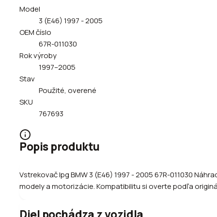
Model
3 (E46) 1997 - 2005
OEM číslo
67R-011030
Rok výroby
1997–2005
Stav
Použité, overené
SKU
767693
Popis produktu
Vstrekovač lpg BMW 3 (E46) 1997 - 2005 67R-011030 Náhrad
modely a motorizácie. Kompatibilitu si overte podľa originá
Diel pochádza z vozidla