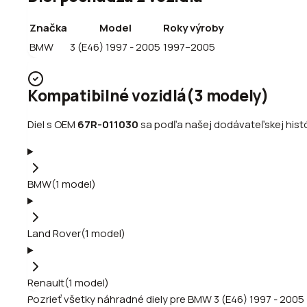
Značka
Model
Roky výroby
BMW
3 (E46) 1997 - 2005
1997–2005
Kompatibilné vozidlá
(
3
modely
)
Diel s OEM
67R-011030
sa podľa našej dodávateľskej histór
BMW
(
1
model
)
Land Rover
(
1
model
)
Renault
(
1
model
)
Pozrieť všetky náhradné diely pre
BMW
3 (E46) 1997 - 2005