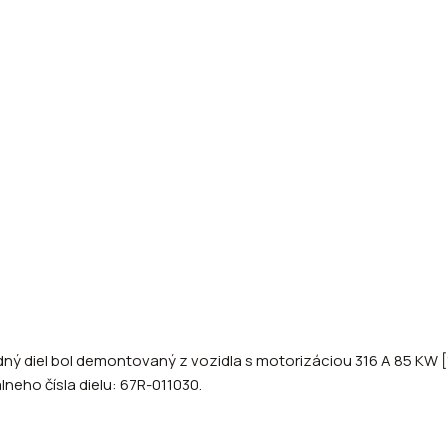
ný diel bol demontovaný z vozidla s motorizáciou 316 A 85 KW [1
lneho čísla dielu: 67R-011030.