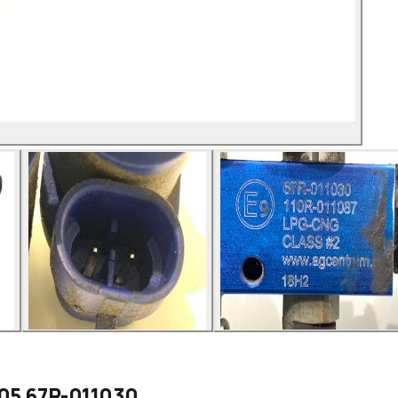
005 67R-011030