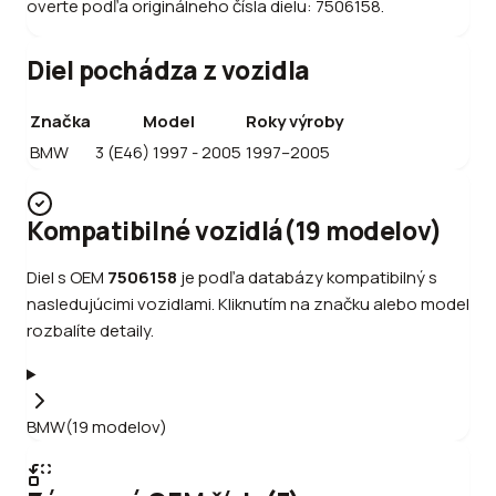
overte podľa originálneho čísla dielu: 7506158.
Diel pochádza z vozidla
Značka
Model
Roky výroby
BMW
3 (E46) 1997 - 2005
1997–2005
Kompatibilné vozidlá
(
19
modelov
)
Diel s OEM
7506158
je podľa databázy kompatibilný s
nasledujúcimi vozidlami. Kliknutím na značku alebo model
rozbalíte detaily.
BMW
(
19
modelov
)