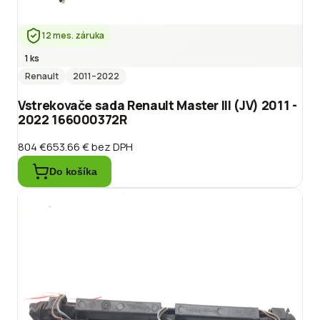
12 mes. záruka
1 ks
Renault
2011
–2022
Vstrekovače sada Renault Master III (JV) 2011 -
2022 166000372R
804 €
653.66 €
bez DPH
Do košíka