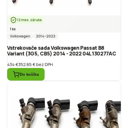
12 mes. záruka
1 ks
Volkswagen
2014
–2022
Vstrekovače sada Volkswagen Passat B8
Variant (3G5, CB5) 2014 - 2022 04L130277AC
434 €
352.85 €
bez DPH
Do košíka