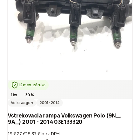
12 mes. záruka
1 ks
−
30
%
Volkswagen
2001
–2014
Vstrekovacia rampa Volkswagen Polo (9N_,
9A_) 2001 - 2014 03E133320
19 €
27 €
15.37 €
bez DPH