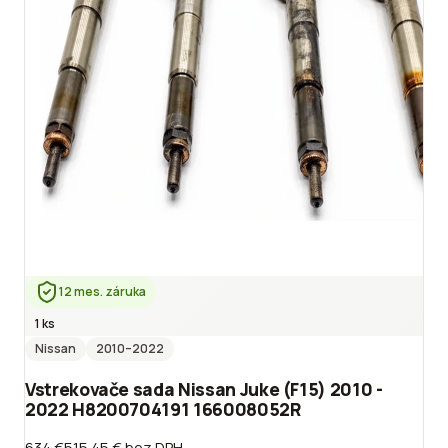
12 mes. záruka
1 ks
Nissan
2010
–2022
Vstrekovače sada Nissan Juke (F15) 2010 -
2022 H8200704191 166008052R
634 €
515.45 €
bez DPH