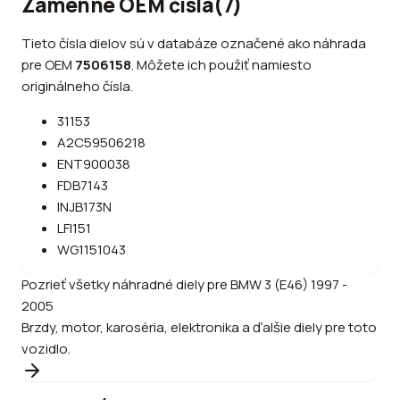
Zámenné OEM čísla
(
7
)
Tieto čísla dielov sú v databáze označené ako náhrada
pre OEM
7506158
.
Môžete ich použiť namiesto
originálneho čísla.
31153
A2C59506218
ENT900038
FDB7143
INJB173N
LFI151
WG1151043
Pozrieť všetky náhradné diely pre
BMW
3 (E46) 1997 -
2005
Brzdy, motor, karoséria, elektronika a ďalšie diely pre toto
vozidlo.