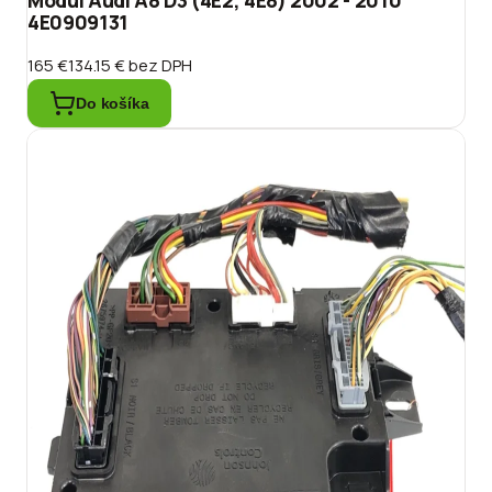
Modul Audi A8 D3 (4E2, 4E8) 2002 - 2010
4E0909131
165 €
134.15 €
bez DPH
Do košíka