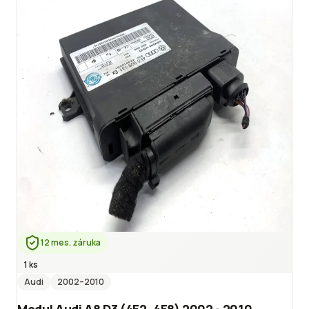
12 mes. záruka
1 ks
Audi
2002
–2010