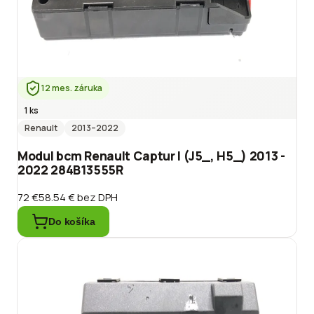
12 mes. záruka
1 ks
Renault
2013
–2022
Modul bcm Renault Captur I (J5_, H5_) 2013 -
2022 284B13555R
72 €
58.54 €
bez DPH
Do košíka