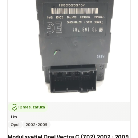
12 mes. záruka
1 ks
Opel
2002
–2009
Modul svetiel Opel Vectra C (Z02) 2002 - 2009