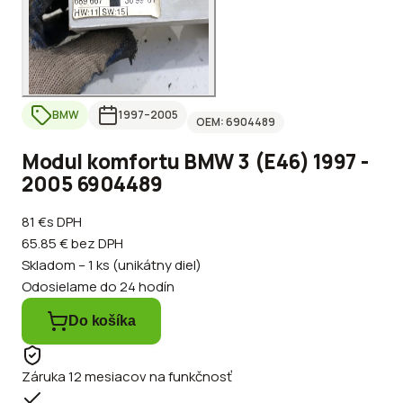
BMW
1997
–2005
OEM:
6904489
Modul komfortu BMW 3 (E46) 1997 -
2005 6904489
81 €
s DPH
65.85 €
bez DPH
Skladom – 1 ks (unikátny diel)
Odosielame do 24 hodín
Do košíka
Záruka 12 mesiacov na funkčnosť