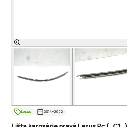
Lexus
2014
–2022
Lišta karosérie pravá Lexus Rc (_C1_)