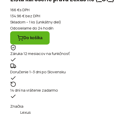
166 €
s DPH
134.96 €
bez DPH
Skladom – 1 ks (unikátny diel)
Odosielame do 24 hodín
Do košíka
Záruka 12 mesiacov na funkčnosť
Doručenie 1–3 dni po Slovensku
14 dní na vrátenie zadarmo
Značka
Lexus