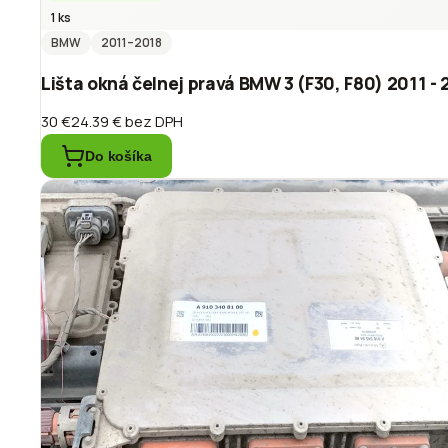
1 ks
BMW
2011
–2018
Lišta okná čelnej pravá BMW 3 (F30, F80) 2011 -
30 €
24.39 €
bez DPH
Do košíka