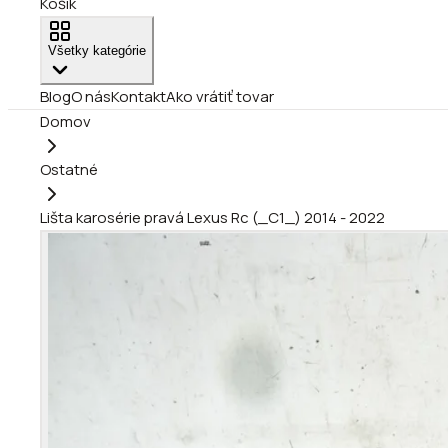
Košík
Všetky kategórie
Blog
O nás
Kontakt
Ako vrátiť tovar
Domov
Ostatné
Lišta karosérie pravá Lexus Rc (_C1_) 2014 - 2022