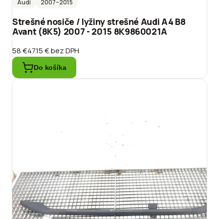
Audi
2007
–2015
Strešné nosiče / lyžiny strešné Audi A4 B8
Avant (8K5) 2007 - 2015 8K9860021A
58 €
47.15 €
bez DPH
Do košíka