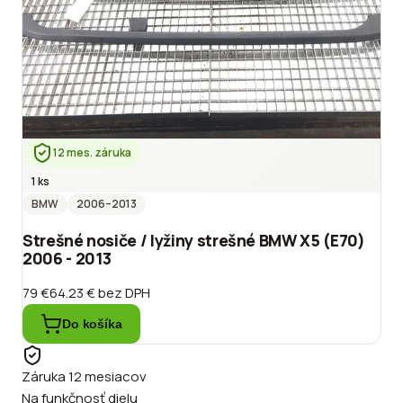
12 mes. záruka
1 ks
BMW
2006
–2013
Strešné nosiče / lyžiny strešné BMW X5 (E70)
2006 - 2013
79 €
64.23 €
bez DPH
Do košíka
Záruka 12 mesiacov
Na funkčnosť dielu