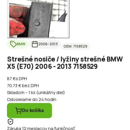
BMW
2006
–2013
OEM:
7158529
Strešné nosiče / lyžiny strešné BMW
X5 (E70) 2006 - 2013 7158529
87 €
s DPH
70.73 €
bez DPH
Skladom – 1 ks (unikátny diel)
Odosielame do 24 hodín
Do košíka
Záruka 12 mesiacov na funkčnosť