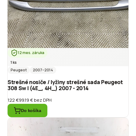
12 mes. záruka
1 ks
Peugeot
2007
–2014
Strešné nosiče / lyžiny strešné sada Peugeot
308 Sw I (4E_, 4H_) 2007 - 2014
122 €
99.19 €
bez DPH
Do košíka