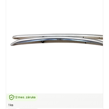
12 mes. záruka
1 ks