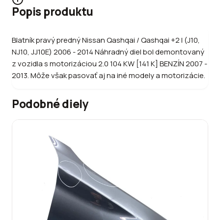
Popis produktu
Blatník pravý predný Nissan Qashqai / Qashqai +2 I (J10,
NJ10, JJ10E) 2006 - 2014 Náhradný diel bol demontovaný
z vozidla s motorizáciou 2.0 104 KW [141 K] BENZÍN 2007 -
2013. Môže však pasovať aj na iné modely a motorizácie.
Podobné diely