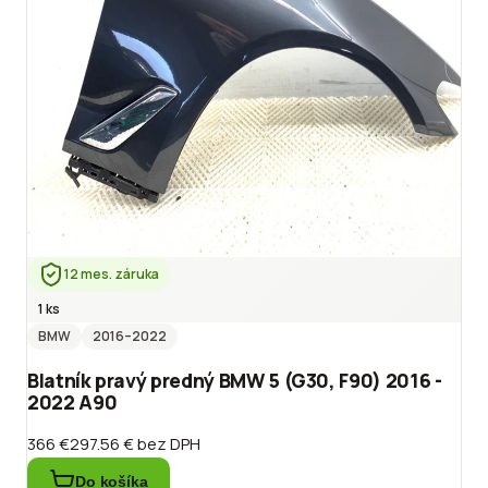
12 mes. záruka
1 ks
BMW
2016
–2022
Blatník pravý predný BMW 5 (G30, F90) 2016 -
2022 A90
366 €
297.56 €
bez DPH
Do košíka