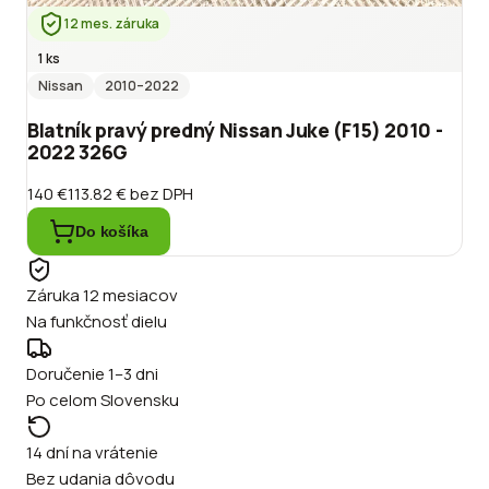
12 mes. záruka
1 ks
Nissan
2010
–2022
Blatník pravý predný Nissan Juke (F15) 2010 -
2022 326G
140 €
113.82 €
bez DPH
Do košíka
Záruka 12 mesiacov
Na funkčnosť dielu
Doručenie 1–3 dni
Po celom Slovensku
14 dní na vrátenie
Bez udania dôvodu