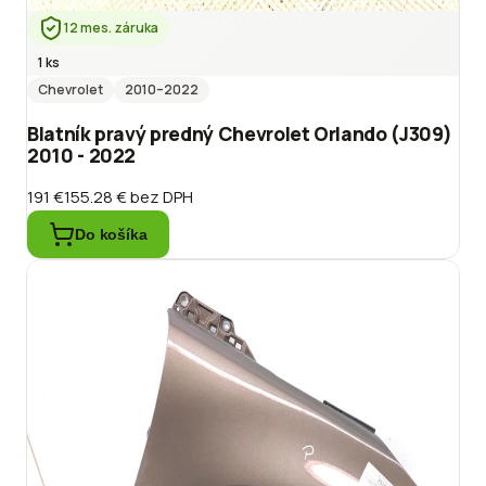
12 mes. záruka
1 ks
Chevrolet
2010
–2022
Blatník pravý predný Chevrolet Orlando (J309)
2010 - 2022
191 €
155.28 €
bez DPH
Do košíka