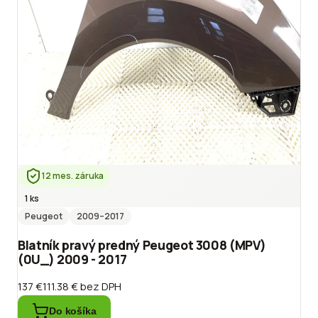
12 mes. záruka
1 ks
Peugeot
2009
–2017
Blatník pravý predný Peugeot 3008 (MPV)
(0U_) 2009 - 2017
137 €
111.38 €
bez DPH
Do košíka