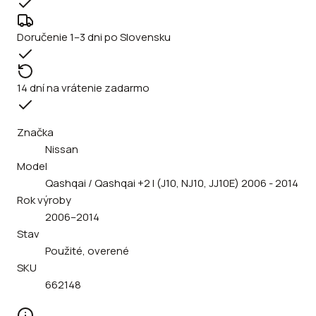
Doručenie 1–3 dni po Slovensku
14 dní na vrátenie zadarmo
Značka
Nissan
Model
Qashqai / Qashqai +2 I (J10, NJ10, JJ10E) 2006 - 2014
Rok výroby
2006–2014
Stav
Použité, overené
SKU
662148