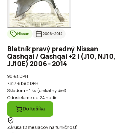
Nissan
2006
–2014
Blatník pravý predný Nissan
Qashqai / Qashqai +2 I (J10, NJ10,
JJ10E) 2006 - 2014
90 €
s DPH
73.17 €
bez DPH
Skladom – 1 ks (unikátny diel)
Odosielame do 24 hodín
Do košíka
Záruka 12 mesiacov na funkčnosť