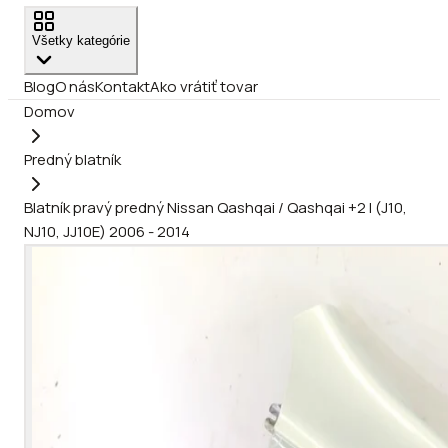
Všetky kategórie
Blog
O nás
Kontakt
Ako vrátiť tovar
Domov
Predný blatník
Blatník pravý predný Nissan Qashqai / Qashqai +2 I (J10,
NJ10, JJ10E) 2006 - 2014