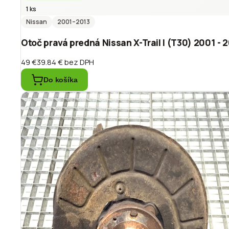
1 ks
Nissan
2001
–2013
Otoč pravá predná Nissan X-Trail I (T30) 2001 - 
49 €
39.84 €
bez DPH
Do košíka