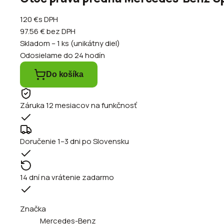
120 €
s DPH
97.56 €
bez DPH
Skladom – 1 ks (unikátny diel)
Odosielame do 24 hodín
Do košíka
Záruka 12 mesiacov na funkčnosť
Doručenie 1–3 dni po Slovensku
14 dní na vrátenie zadarmo
Značka
Mercedes-Benz