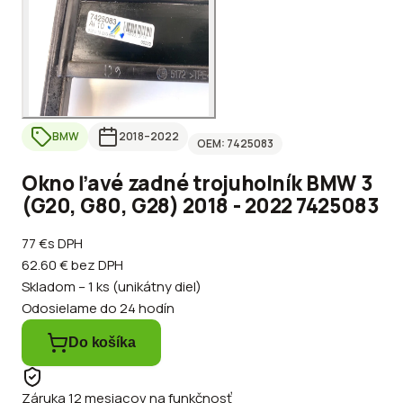
BMW
2018
–2022
OEM:
7425083
Okno ľavé zadné trojuholník BMW 3
(G20, G80, G28) 2018 - 2022 7425083
77 €
s DPH
62.60 €
bez DPH
Skladom – 1 ks (unikátny diel)
Odosielame do 24 hodín
Do košíka
Záruka 12 mesiacov na funkčnosť