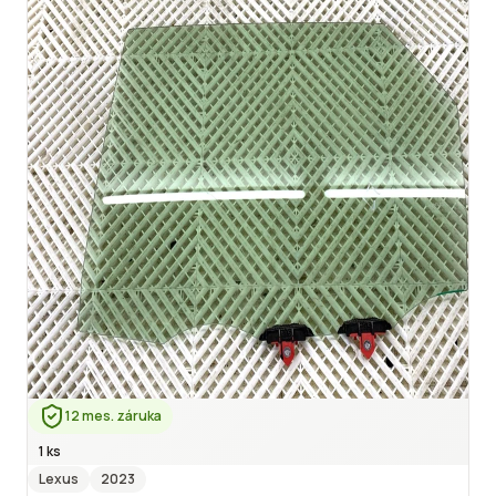
12 mes. záruka
1 ks
Lexus
2023