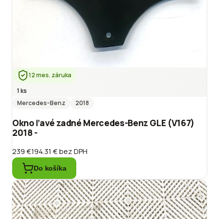
12 mes. záruka
1 ks
Mercedes-Benz
2018
Okno ľavé zadné Mercedes-Benz GLE (V167)
2018 -
239 €
194.31 €
bez DPH
Do košíka