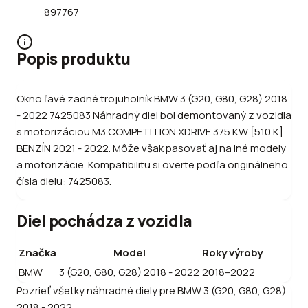
897767
Popis produktu
Okno ľavé zadné trojuholník BMW 3 (G20, G80, G28) 2018
- 2022 7425083 Náhradný diel bol demontovaný z vozidla
s motorizáciou M3 COMPETITION XDRIVE 375 KW [510 K]
BENZÍN 2021 - 2022. Môže však pasovať aj na iné modely
a motorizácie. Kompatibilitu si overte podľa originálneho
čísla dielu: 7425083.
Diel pochádza z vozidla
Značka
Model
Roky výroby
BMW
3 (G20, G80, G28) 2018 - 2022
2018–2022
Pozrieť všetky náhradné diely pre
BMW
3 (G20, G80, G28)
2018 - 2022