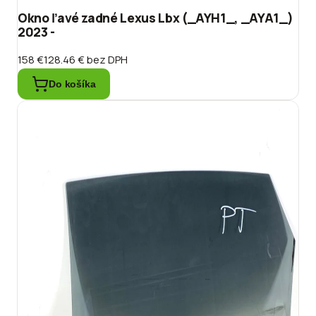
Okno ľavé zadné Lexus Lbx (_AYH1_, _AYA1_)
2023 -
158 €
128.46 €
bez DPH
Do košíka