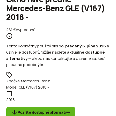
Mercedes-Benz GLE (V167)
2018 -
281
€
Vypredané
Tento konkrétny použitý diel bol
predaný
6. júna 2026
a
už nie je dostupný. Nižšie nájdete
aktuálne dostupné
alternatívy
—
alebo
nás kontaktujte a ozveme sa, keď
pribudne podobný kus.
Značka:
Mercedes-Benz
Model:
GLE (V167) 2018 -
2018
Pozrite dostupné alternatívy