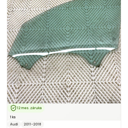
12 mes. záruka
1 ks
Audi
2011
–2018