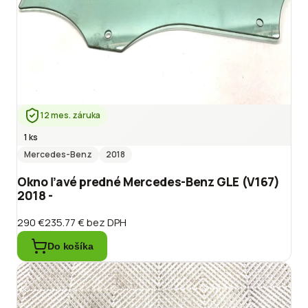
12 mes. záruka
1 ks
Mercedes-Benz
2018
Okno ľavé predné Mercedes-Benz GLE (V167)
2018 -
290 €
235.77 €
bez DPH
Do košíka