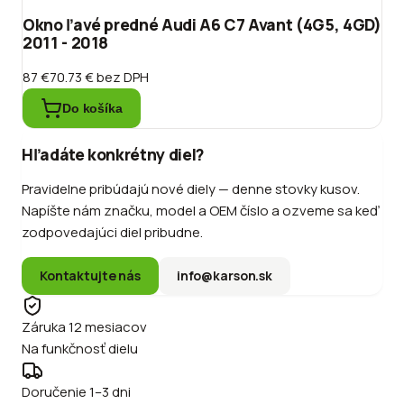
Okno ľavé predné Audi A6 C7 Avant (4G5, 4GD)
2011 - 2018
87 €
70.73 €
bez DPH
Do košíka
Hľadáte konkrétny diel?
Pravidelne pribúdajú nové diely — denne stovky kusov.
Napíšte nám značku, model a OEM číslo a ozveme sa keď
zodpovedajúci diel pribudne.
Kontaktujte nás
info@karson.sk
Záruka 12 mesiacov
Na funkčnosť dielu
Doručenie 1–3 dni