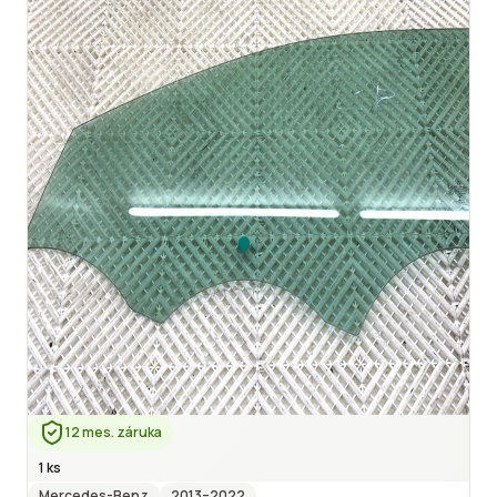
12 mes. záruka
1 ks
Mercedes-Benz
2013
–2022