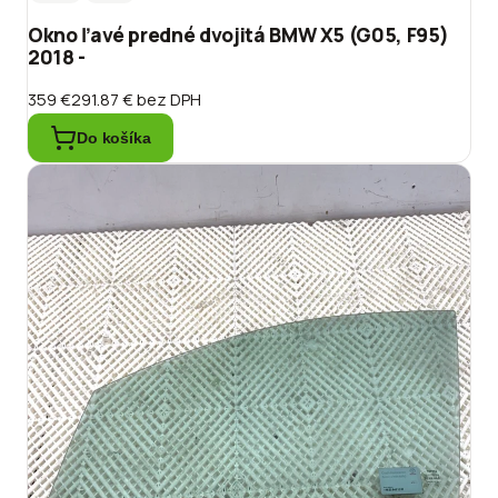
Okno ľavé predné dvojitá BMW X5 (G05, F95)
2018 -
359 €
291.87 €
bez DPH
Do košíka