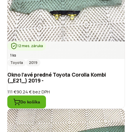
12 mes. záruka
1 ks
Toyota
2019
Okno ľavé predné Toyota Corolla Kombi
(_E21_) 2019 -
111 €
90.24 €
bez DPH
Do košíka