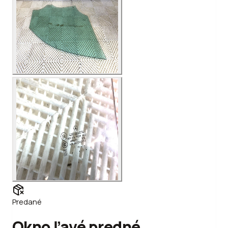
Predané
Okno ľavé predné