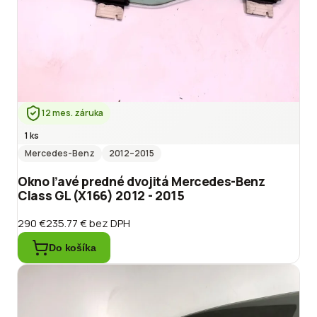
12 mes. záruka
1 ks
Mercedes-Benz
2012
–2015
Okno ľavé predné dvojitá Mercedes-Benz
Class GL (X166) 2012 - 2015
290 €
235.77 €
bez DPH
Do košíka