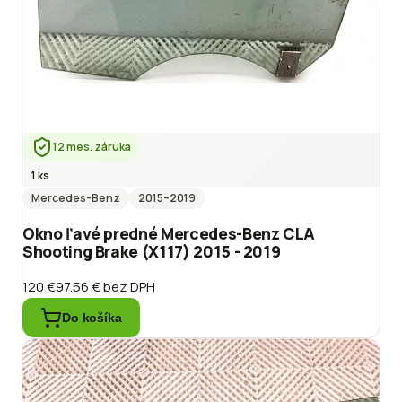
12 mes. záruka
1 ks
Mercedes-Benz
2015
–2019
Okno ľavé predné Mercedes-Benz CLA
Shooting Brake (X117) 2015 - 2019
120 €
97.56 €
bez DPH
Do košíka