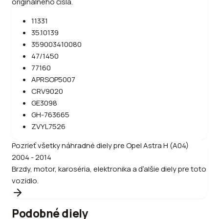
originálneho čísla.
11331
35.10139
359003410080
47/1450
77160
APRSOP5007
CRV9020
GE3098
GH-763665
ZVYL7526
Pozrieť všetky náhradné diely pre
Opel
Astra H (A04)
2004 - 2014
Brzdy, motor, karoséria, elektronika a ďalšie diely pre toto
vozidlo.
Podobné diely