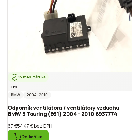
12 mes. záruka
1 ks
BMW
2004
–2010
Odporník ventilátora / ventilátory vzduchu
BMW 5 Touring (E61) 2004 - 2010 6937774
67 €
54.47 €
bez DPH
Do košíka