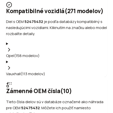
Kompatibilné vozidlá
(
271
modelov
)
Diel s OEM
52475432
je podľa databázy kompatibilný s
nasledujúcimi vozidlami. Kliknutím na značku alebo model
rozbalíte detaily.
Opel
(
158
modelov
)
Vauxhall
(
113
modelov
)
Zámenné OEM čísla
(
10
)
Tieto čísla dielov sú v databáze označené ako náhrada
pre OEM
52475432
.
Môžete ich použiť namiesto