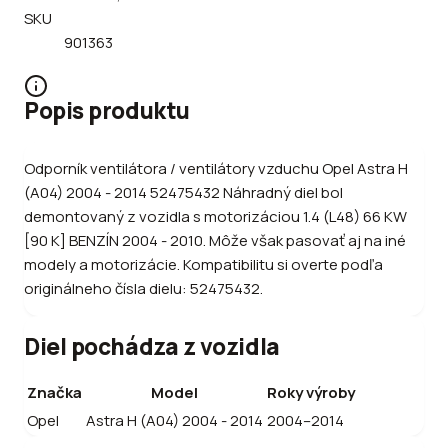
SKU
901363
Popis produktu
Odporník ventilátora / ventilátory vzduchu Opel Astra H
(A04) 2004 - 2014 52475432 Náhradný diel bol
demontovaný z vozidla s motorizáciou 1.4 (L48) 66 KW
[90 K] BENZÍN 2004 - 2010. Môže však pasovať aj na iné
modely a motorizácie. Kompatibilitu si overte podľa
originálneho čísla dielu: 52475432.
Diel pochádza z vozidla
Značka
Model
Roky výroby
Opel
Astra H (A04) 2004 - 2014
2004–2014