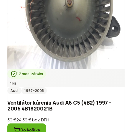
12 mes. záruka
1 ks
Audi
1997
–2005
Ventilátor kúrenia Audi A6 C5 (4B2) 1997 -
2005 4B1820021B
30 €
24.39 €
bez DPH
Do košíka