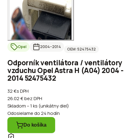
Opel
2004
–2014
OEM:
52475432
Odporník ventilátora / ventilátory
vzduchu Opel Astra H (A04) 2004 -
2014 52475432
32 €
s DPH
26.02 €
bez DPH
Skladom – 1 ks (unikátny diel)
Odosielame do 24 hodín
Do košíka