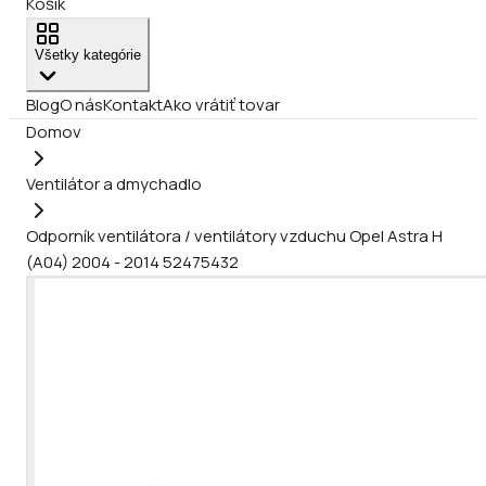
Košík
Všetky kategórie
Blog
O nás
Kontakt
Ako vrátiť tovar
Domov
Ventilátor a dmychadlo
Odporník ventilátora / ventilátory vzduchu Opel Astra H
(A04) 2004 - 2014 52475432