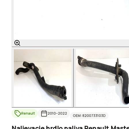
Renault
2010
–2022
OEM:
8200733103D
Nalievacie hrdlo paliva Renault Maste