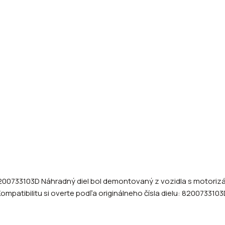
2 8200733103D Náhradný diel bol demontovaný z vozidla s motorizá
mpatibilitu si overte podľa originálneho čísla dielu: 8200733103