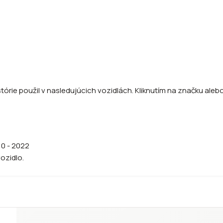
órie použil v nasledujúcich vozidlách. Kliknutím na značku alebo
010 - 2022
vozidlo.