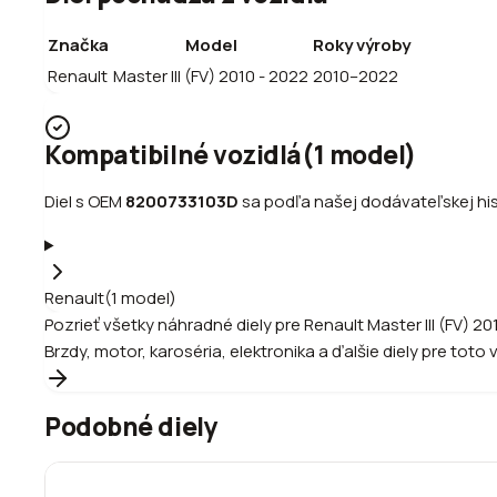
Značka
Model
Roky výroby
Renault
Master III (FV) 2010 - 2022
2010–2022
Kompatibilné vozidlá
(
1
model
)
Diel s OEM
8200733103D
sa podľa našej dodávateľskej hist
Renault
(
1
model
)
Pozrieť všetky náhradné diely pre
Renault
Master III (FV) 2
Brzdy, motor, karoséria, elektronika a ďalšie diely pre toto 
Podobné diely