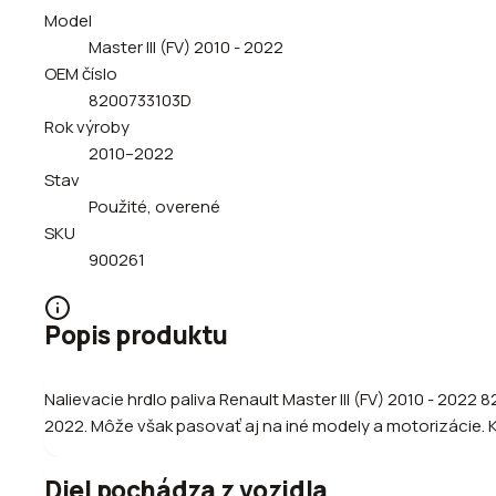
Model
Master III (FV) 2010 - 2022
OEM číslo
8200733103D
Rok výroby
2010–2022
Stav
Použité, overené
SKU
900261
Popis produktu
Nalievacie hrdlo paliva Renault Master III (FV) 2010 - 202
2022. Môže však pasovať aj na iné modely a motorizácie. Ko
Diel pochádza z vozidla