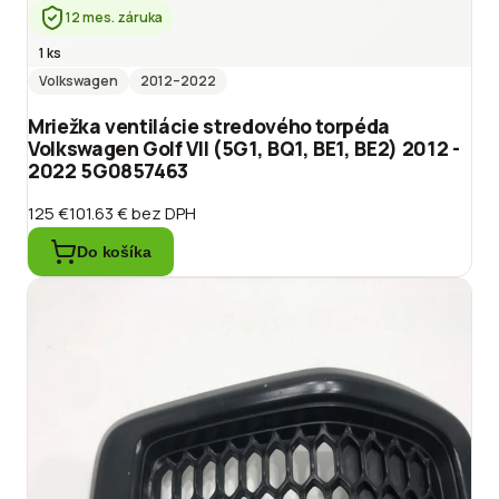
12 mes. záruka
1 ks
Volkswagen
2012
–2022
Mriežka ventilácie stredového torpéda
Volkswagen Golf VII (5G1, BQ1, BE1, BE2) 2012 -
2022 5G0857463
125 €
101.63 €
bez DPH
Do košíka