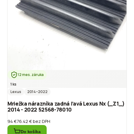
12 mes. záruka
1 ks
Lexus
2014
–2022
Mriežka nárazníka zadná ľavá Lexus Nx (_Z1_)
2014 - 2022 52568-78010
94 €
76.42 €
bez DPH
Do košíka