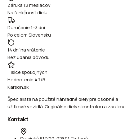
Záruka 12 mesiacov
Na funkčnosť dielu
Doručenie 1–3 dni
Po celom Slovensku
14 dní na vrátenie
Bez udania dôvodu
Tisíce spokojných
Hodnotenie 4.7/5
Karson.sk
Špecialista na použité náhradné diely pre osobné a
úžitkové vozidlá. Originálne diely s kontrolou a zárukou.
Kontakt
Oravická 617/20, 02801 Trstená