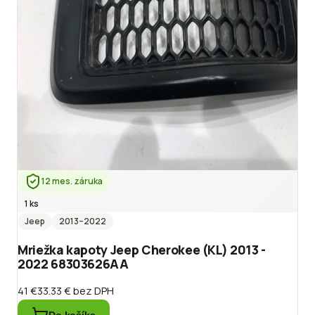
12 mes. záruka
1 ks
Jeep
2013
–2022
Mriežka kapoty Jeep Cherokee (KL) 2013 -
2022 68303626AA
41 €
33.33 €
bez DPH