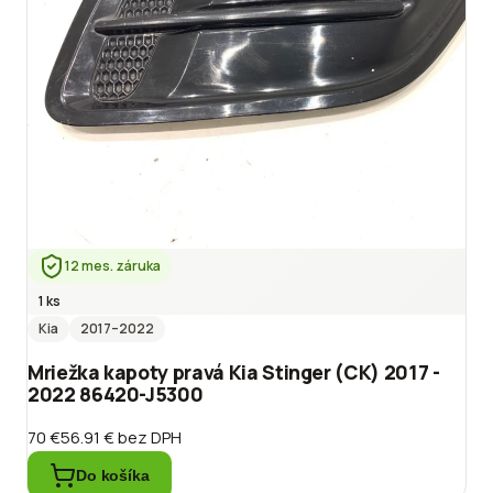
12 mes. záruka
1 ks
Kia
2017
–2022
Mriežka kapoty pravá Kia Stinger (CK) 2017 -
2022 86420-J5300
70 €
56.91 €
bez DPH
Do košíka