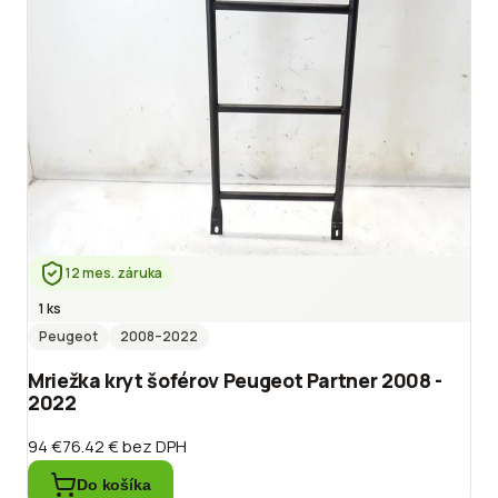
12 mes. záruka
1 ks
Peugeot
2008
–2022
Mriežka kryt šoférov Peugeot Partner 2008 -
2022
94 €
76.42 €
bez DPH
Do košíka