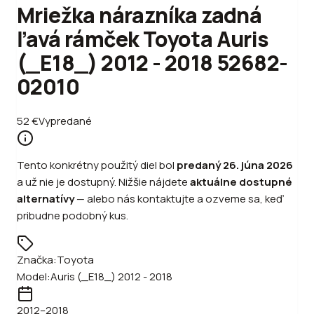
Mriežka nárazníka zadná
ľavá rámček Toyota Auris
(_E18_) 2012 - 2018 52682-
02010
52
€
Vypredané
Tento konkrétny použitý diel bol
predaný
26. júna 2026
a už nie je dostupný. Nižšie nájdete
aktuálne dostupné
alternatívy
—
alebo
nás kontaktujte a ozveme sa, keď
pribudne podobný kus.
Značka:
Toyota
Model:
Auris (_E18_) 2012 - 2018
2012
–2018