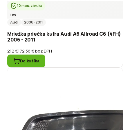
12 mes. záruka
1 ks
Audi
2006
–2011
Mriežka priečka kufra Audi A6 Allroad C6 (4FH)
2006 - 2011
212 €
172.36 €
bez DPH
Do košíka