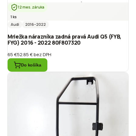
12 mes. záruka
1 ks
Audi
2016
–2022
Mriežka nárazníka zadná pravá Audi Q5 (FYB,
FYG) 2016 - 2022 80F807320
65 €
52.85 €
bez DPH
Do košíka