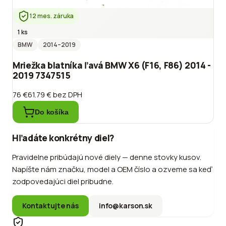
12 mes. záruka
1 ks
BMW
2014
–2019
Mriežka blatníka ľavá BMW X6 (F16, F86) 2014 -
2019 7347515
76 €
61.79 €
bez DPH
Do košíka
Hľadáte konkrétny diel?
Pravidelne pribúdajú nové diely — denne stovky kusov.
Napíšte nám značku, model a OEM číslo a ozveme sa keď
zodpovedajúci diel pribudne.
Kontaktujte nás
info@karson.sk