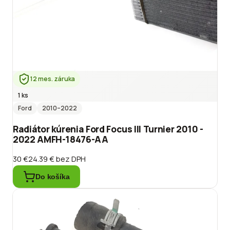
12 mes. záruka
1 ks
Ford
2010
–2022
Radiátor kúrenia Ford Focus III Turnier 2010 -
2022 AMFH-18476-AA
30 €
24.39 €
bez DPH
Do košíka