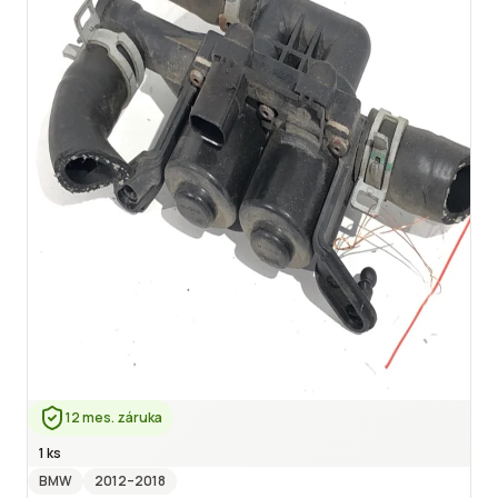
12 mes. záruka
1 ks
BMW
2012
–2018