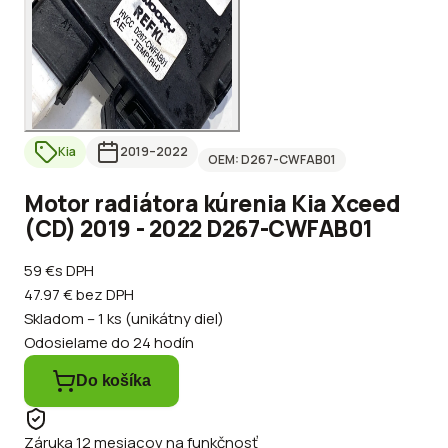
Kia
2019
–2022
OEM:
D267-CWFAB01
Motor radiátora kúrenia Kia Xceed
(CD) 2019 - 2022 D267-CWFAB01
59 €
s DPH
47.97 €
bez DPH
Skladom – 1 ks (unikátny diel)
Odosielame do 24 hodín
Do košíka
Záruka 12 mesiacov na funkčnosť