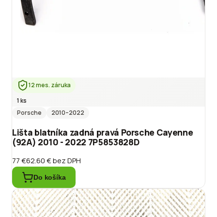
12 mes. záruka
1 ks
Porsche
2010
–2022
Lišta blatníka zadná pravá Porsche Cayenne
(92A) 2010 - 2022 7P5853828D
77 €
62.60 €
bez DPH
Do košíka