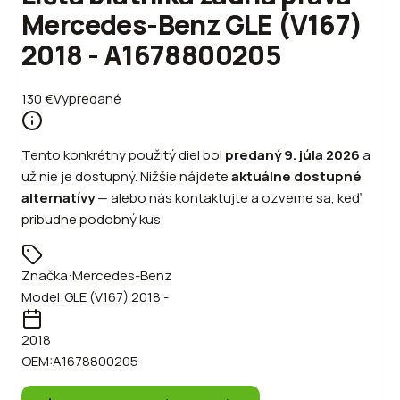
Mercedes-Benz GLE (V167)
2018 - A1678800205
130
€
Vypredané
Tento konkrétny použitý diel bol
predaný
9. júla 2026
a
už nie je dostupný. Nižšie nájdete
aktuálne dostupné
alternatívy
—
alebo
nás kontaktujte a ozveme sa, keď
pribudne podobný kus.
Značka:
Mercedes-Benz
Model:
GLE (V167) 2018 -
2018
OEM:
A1678800205