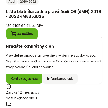
Audi
2018
–2022
Lišta blatníka zadná pravá Audi Q8 (4MN) 2018
- 2022 4M8853026
130 €
105.69 €
bez DPH
Do košíka
Hľadáte konkrétny diel?
Pravidelne pribúdajú nové diely — denne stovky kusov.
Napíšte nám značku, model a OEM číslo a ozveme sa keď
zodpovedajúci diel pribudne.
Kontaktujte nás
info@karson.sk
Záruka 12 mesiacov
Na funkčnosť dielu