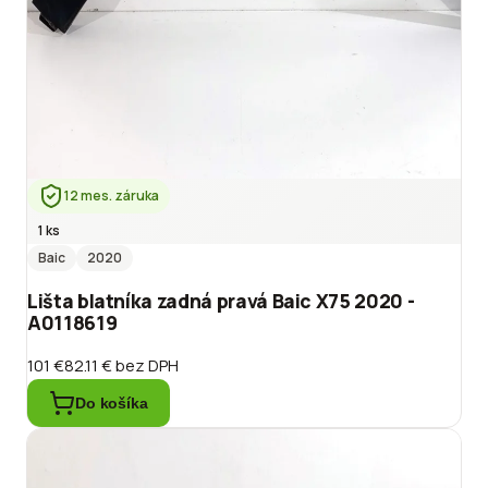
12 mes. záruka
1 ks
Baic
2020
Lišta blatníka zadná pravá Baic X75 2020 -
A0118619
101 €
82.11 €
bez DPH
Do košíka