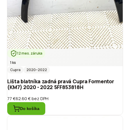
12 mes. záruka
1 ks
Cupra
2020
–2022
Lišta blatníka zadná pravá Cupra Formentor
(KM7) 2020 - 2022 5FF853818H
77 €
62.60 €
bez DPH
Do košíka