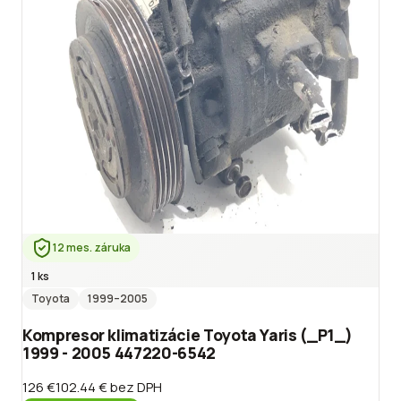
12 mes. záruka
1 ks
Toyota
1999
–2005
Kompresor klimatizácie Toyota Yaris (_P1_)
1999 - 2005 447220-6542
126 €
102.44 €
bez DPH