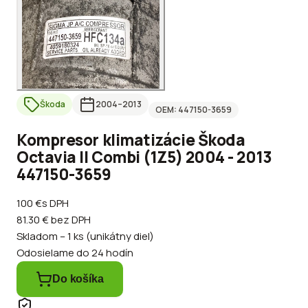
Škoda
2004
–2013
OEM:
447150-3659
Kompresor klimatizácie Škoda
Octavia II Combi (1Z5) 2004 - 2013
447150-3659
100 €
s DPH
81.30 €
bez DPH
Skladom – 1 ks (unikátny diel)
Odosielame do 24 hodín
Do košíka