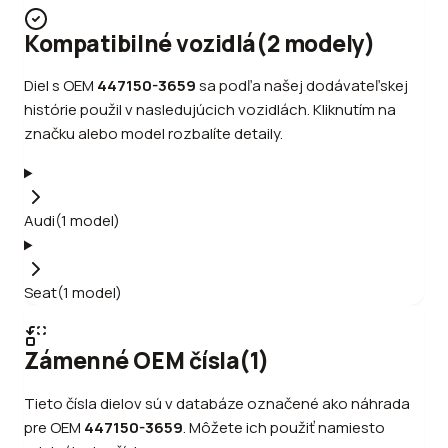
Kompatibilné vozidlá
(
2
modely
)
Diel s OEM
447150-3659
sa podľa našej dodávateľskej
histórie použil v nasledujúcich vozidlách. Kliknutím na
značku alebo model rozbalíte detaily.
Audi
(
1
model
)
Seat
(
1
model
)
Zámenné OEM čísla
(
1
)
Tieto čísla dielov sú v databáze označené ako náhrada
pre OEM
447150-3659
.
Môžete ich použiť namiesto