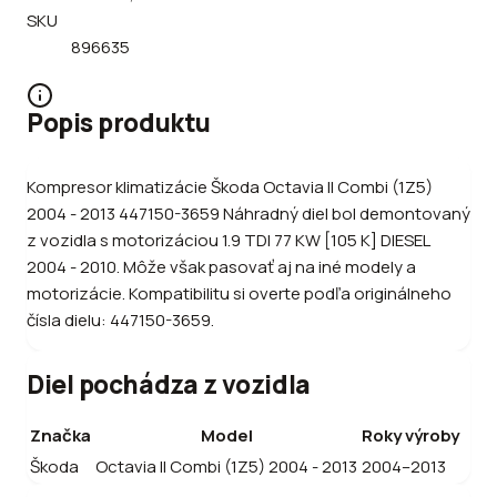
SKU
896635
Popis produktu
Kompresor klimatizácie Škoda Octavia II Combi (1Z5)
2004 - 2013 447150-3659 Náhradný diel bol demontovaný
z vozidla s motorizáciou 1.9 TDI 77 KW [105 K] DIESEL
2004 - 2010. Môže však pasovať aj na iné modely a
motorizácie. Kompatibilitu si overte podľa originálneho
čísla dielu: 447150-3659.
Diel pochádza z vozidla
Značka
Model
Roky výroby
Škoda
Octavia II Combi (1Z5) 2004 - 2013
2004–2013