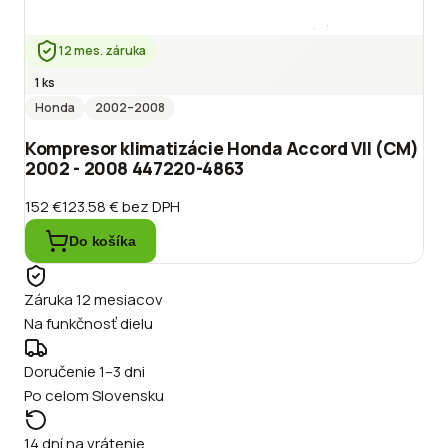
12 mes. záruka
1 ks
Honda
2002
–2008
Kompresor klimatizácie Honda Accord VII (CM)
2002 - 2008 447220-4863
152 €
123.58 €
bez DPH
Do košíka
Záruka 12 mesiacov
Na funkčnosť dielu
Doručenie 1–3 dni
Po celom Slovensku
14 dní na vrátenie