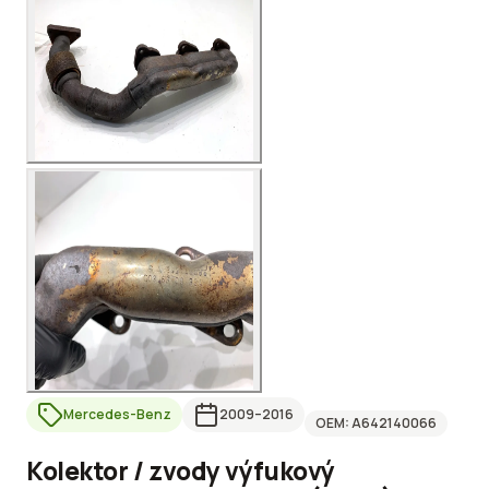
Mercedes-Benz
2009
–2016
OEM:
A642140066
Kolektor / zvody výfukový