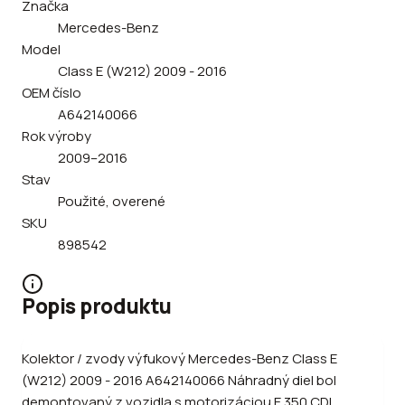
Značka
Mercedes-Benz
Model
Class E (W212) 2009 - 2016
OEM číslo
A642140066
Rok výroby
2009–2016
Stav
Použité, overené
SKU
898542
Popis produktu
Kolektor / zvody výfukový Mercedes-Benz Class E
(W212) 2009 - 2016 A642140066 Náhradný diel bol
demontovaný z vozidla s motorizáciou E 350 CDI