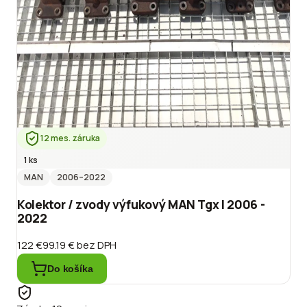
12 mes. záruka
1 ks
MAN
2006
–2022
Kolektor / zvody výfukový MAN Tgx I 2006 -
2022
122 €
99.19 €
bez DPH
Do košíka