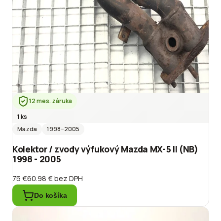
12 mes. záruka
1 ks
Mazda
1998
–2005
Kolektor / zvody výfukový Mazda MX-5 II (NB)
1998 - 2005
75 €
60.98 €
bez DPH
Do košíka