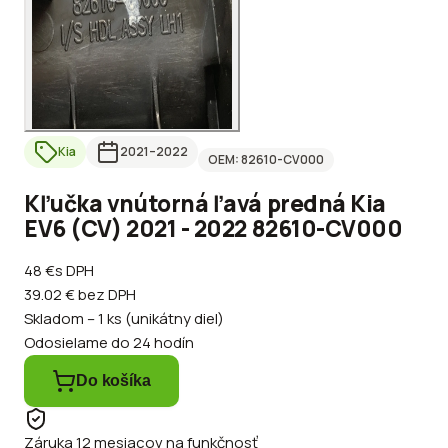
Kia
2021
–2022
OEM:
82610-CV000
Kľučka vnútorná ľavá predná Kia
EV6 (CV) 2021 - 2022 82610-CV000
48 €
s DPH
39.02 €
bez DPH
Skladom – 1 ks (unikátny diel)
Odosielame do 24 hodín
Do košíka
Záruka 12 mesiacov na funkčnosť