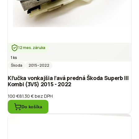
12 mes. záruka
1 ks
Škoda
2015
–2022
Kľučka vonkajšia ľavá predná Škoda Superb III
Kombi (3V5) 2015 - 2022
100 €
81.30 €
bez DPH
Do košíka