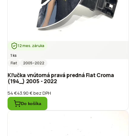
12 mes. záruka
1 ks
Fiat
2005
–2022
Kľučka vnútorná pravá predná Fiat Croma
(194_) 2005 - 2022
54 €
43.90 €
bez DPH
Do košíka