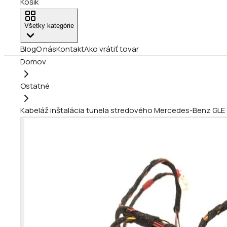
Košík
Všetky kategórie
Blog
O nás
Kontakt
Ako vrátiť tovar
Domov
Ostatné
Kabeláž inštalácia tunela stredového Mercedes-Benz GLE