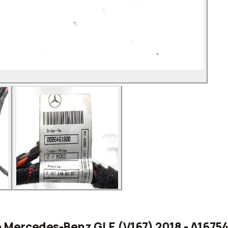
o Mercedes-Benz GLE (V167) 2018 - A167