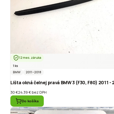
12 mes. záruka
1 ks
BMW
2011
–2018
Lišta okná čelnej pravá BMW 3 (F30, F80) 2011 -
30 €
24.39 €
bez DPH
Do košíka