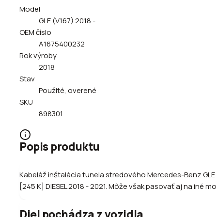
Model
GLE (V167) 2018 -
OEM číslo
A1675400232
Rok výroby
2018
Stav
Použité, overené
SKU
898301
Popis produktu
Kabeláž inštalácia tunela stredového Mercedes-Benz GLE 
[245 K] DIESEL 2018 - 2021. Môže však pasovať aj na iné mo
Diel pochádza z vozidla