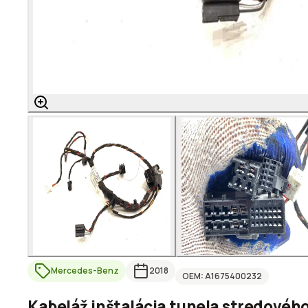
Mercedes-Benz
2018
OEM:
A1675400232
Kabeláž inštalácia tunela stredovéh