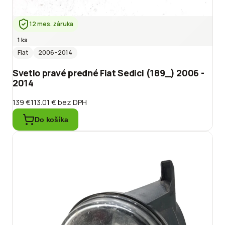
12 mes. záruka
1 ks
Fiat
2006
–2014
Svetlo pravé predné Fiat Sedici (189_) 2006 -
2014
139 €
113.01 €
bez DPH
Do košíka