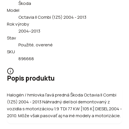
Škoda
Model
Octavia II Combi (1Z5) 2004 - 2013
Rok výroby
2004–2013
Stav
Použité, overené
SKU
896668
Popis produktu
Halogén / hmlovka ľavá predná Škoda Octavia II Combi
(1Z5) 2004 - 2013 Náhradný diel bol demontovaný z
vozidla s motorizáciou 1.9 TDI 77 KW [105 K] DIESEL 2004 -
2010. Môže však pasovať aj na iné modely a motorizácie.