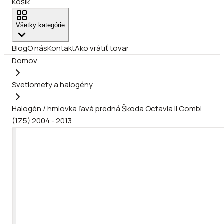
Košík
Všetky kategórie
Blog
O nás
Kontakt
Ako vrátiť tovar
Domov
Svetlomety a halogény
Halogén / hmlovka ľavá predná Škoda Octavia II Combi
(1Z5) 2004 - 2013