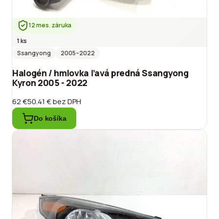
12 mes. záruka
1 ks
Ssangyong
2005
–2022
Halogén / hmlovka ľavá predná Ssangyong
Kyron 2005 - 2022
62 €
50.41 €
bez DPH
Do košíka