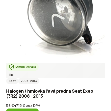
12 mes. záruka
1 ks
Seat
2008
–2013
Halogén / hmlovka ľavá predná Seat Exeo
(3R2) 2008 - 2013
58 €
47.15 €
bez DPH