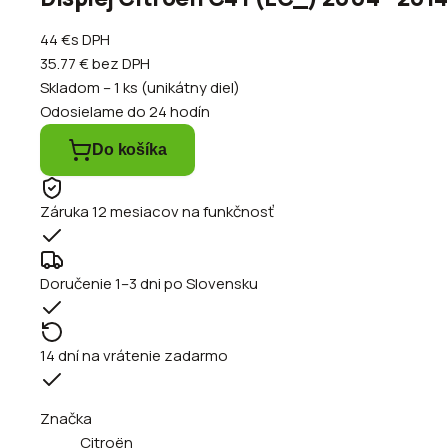
44 €
s DPH
35.77 €
bez DPH
Skladom – 1 ks (unikátny diel)
Odosielame do 24 hodín
Do košíka
Záruka 12 mesiacov na funkčnosť
Doručenie 1–3 dni po Slovensku
14 dní na vrátenie zadarmo
Značka
Citroën