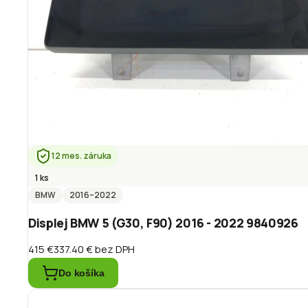
12 mes. záruka
1 ks
BMW
2016
–2022
Displej BMW 5 (G30, F90) 2016 - 2022 9840926
415 €
337.40 €
bez DPH
Do košíka