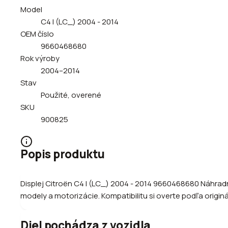
Model
C4 I (LC_) 2004 - 2014
OEM číslo
9660468680
Rok výroby
2004–2014
Stav
Použité, overené
SKU
900825
Popis produktu
Displej Citroën C4 I (LC_) 2004 - 2014 9660468680 Náhradn
modely a motorizácie. Kompatibilitu si overte podľa origin
Diel pochádza z vozidla