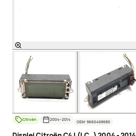
Citroën
2004
–2014
OEM:
9660468680
Displej Citroën C4 I (LC_) 2004 - 20