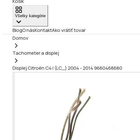
Košík
Všetky kategórie
Blog
O nás
Kontakt
Ako vrátiť tovar
Domov
Tachometer a displej
Displej Citroën C4 I (LC_) 2004 - 2014 9660468680