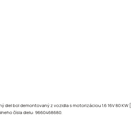
ý diel bol demontovaný z vozidla s motorizáciou 1.6 16V 80 KW [
álneho čísla dielu: 9660468680.