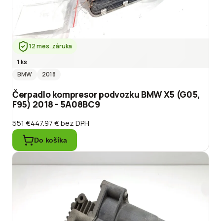
12 mes. záruka
1 ks
BMW
2018
Čerpadlo kompresor podvozku BMW X5 (G05,
F95) 2018 - 5A08BC9
551 €
447.97 €
bez DPH
Do košíka