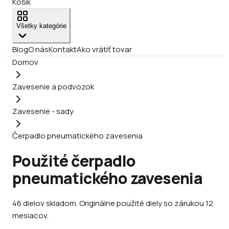
Košík
Všetky kategórie
Blog
O nás
Kontakt
Ako vrátiť tovar
Domov
Zavesenie a podvozok
Zavesenie - sady
Čerpadlo pneumatického zavesenia
Použité čerpadlo
pneumatického zavesenia
46
dielov
skladom
.
Originálne použité diely so zárukou 12
mesiacov.