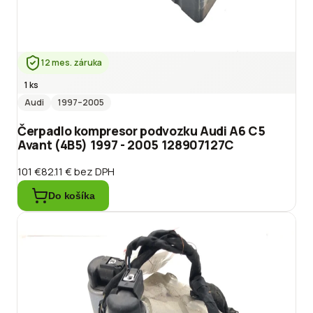
12 mes. záruka
1 ks
Audi
1997
–2005
Čerpadlo kompresor podvozku Audi A6 C5
Avant (4B5) 1997 - 2005 128907127C
101 €
82.11 €
bez DPH
Do košíka