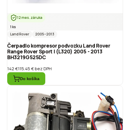
12 mes. záruka
1 ks
Land Rover
2005
–2013
Čerpadlo kompresor podvozku Land Rover
Range Rover Sport I (L320) 2005 - 2013
BH3219G525DC
142 €
115.45 €
bez DPH
Do košíka