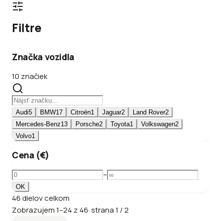
Filtre
Značka vozidla
10 značiek
Audi
5
BMW
17
Citroën
1
Jaguar
2
Land Rover
2
Mercedes-Benz
13
Porsche
2
Toyota
1
Volkswagen
2
Volvo
1
Cena (€)
–
OK
46
dielov
celkom
Zobrazujem
1
–
24
z
46
·
strana
1
/
2