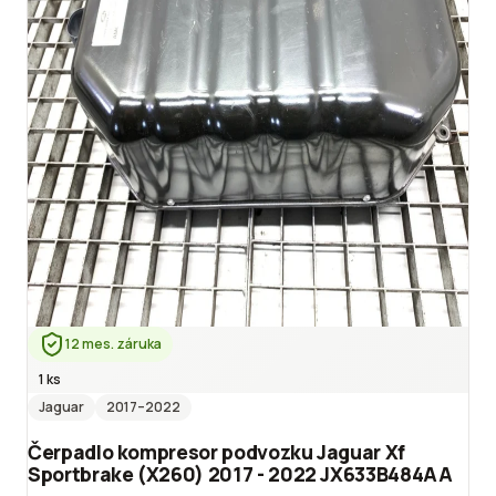
12 mes. záruka
1 ks
Jaguar
2017
–2022
Čerpadlo kompresor podvozku Jaguar Xf
Sportbrake (X260) 2017 - 2022 JX633B484AA