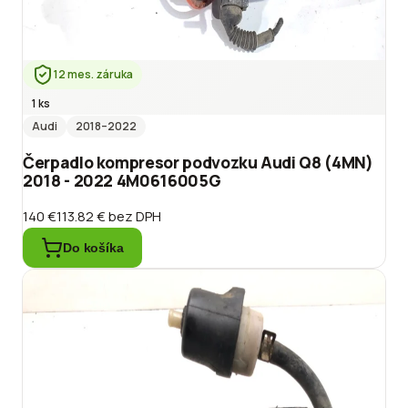
12 mes. záruka
1 ks
Audi
2018
–2022
Čerpadlo kompresor podvozku Audi Q8 (4MN)
2018 - 2022 4M0616005G
140 €
113.82 €
bez DPH
Do košíka