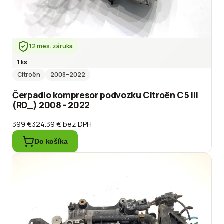
12 mes. záruka
1 ks
Citroën
2008
–2022
Čerpadlo kompresor podvozku Citroën C5 III
(RD_) 2008 - 2022
399 €
324.39 €
bez DPH
Do košíka