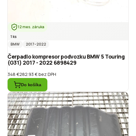
12 mes. záruka
1 ks
BMW
2017
–2022
Čerpadlo kompresor podvozku BMW 5 Touring
(G31) 2017 - 2022 6898429
348 €
282.93 €
bez DPH
Do košíka