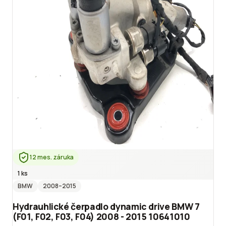
12 mes. záruka
1 ks
BMW
2008
–2015
Hydrauhlické čerpadlo dynamic drive BMW 7
(F01, F02, F03, F04) 2008 - 2015 10641010