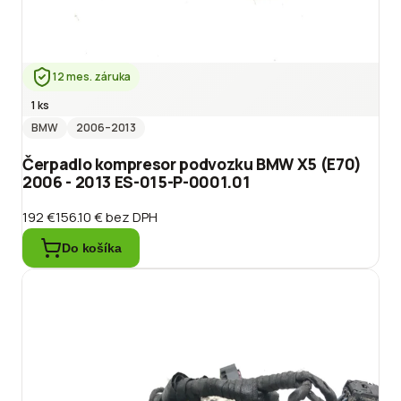
12 mes. záruka
1 ks
BMW
2006
–2013
Čerpadlo kompresor podvozku BMW X5 (E70)
2006 - 2013 ES-015-P-0001.01
192 €
156.10 €
bez DPH
Do košíka