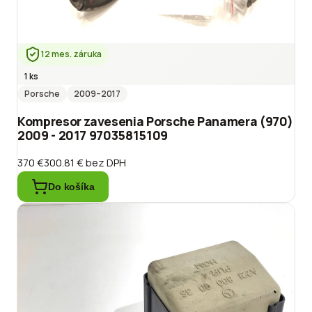
12 mes. záruka
1 ks
Porsche
2009
–2017
Kompresor zavesenia Porsche Panamera (970)
2009 - 2017 97035815109
370 €
300.81 €
bez DPH
Do košíka