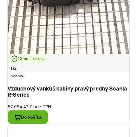
12 mes. záruka
1 ks
Scania
Vzduchový vankúš kabíny pravý predný Scania
R-Series
67 €
54.47 €
bez DPH
Do košíka