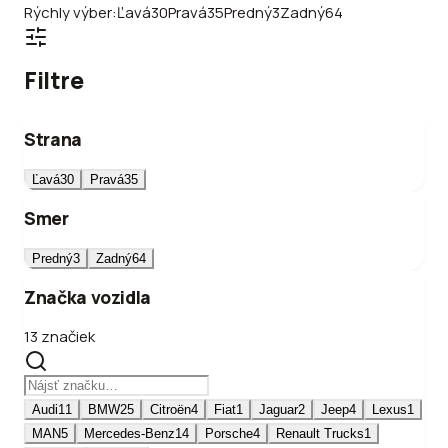
Rýchly výber:
Ľavá
30
Pravá
35
Predný
3
Zadný
64
Filtre
Strana
Ľavá
30
Pravá
35
Smer
Predný
3
Zadný
64
Značka vozidla
13 značiek
Audi
11
BMW
25
Citroën
4
Fiat
1
Jaguar
2
Jeep
4
Lexus
1
MAN
5
Mercedes-Benz
14
Porsche
4
Renault Trucks
1