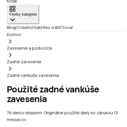
Košík
Všetky kategórie
Blog
O nás
Kontakt
Ako vrátiť tovar
Domov
Zavesenie a podvozok
Zadné zavesenie
Zadné vankúše zavesenia
Použité zadné vankúše
zavesenia
76
dielov
skladom
.
Originálne použité diely so zárukou 12
mesiacov.