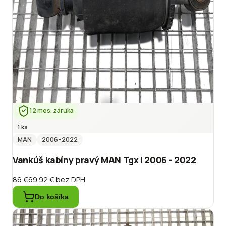
12 mes. záruka
1 ks
MAN
2006
–2022
Vankúš kabíny pravý MAN Tgx I 2006 - 2022
86 €
69.92 €
bez DPH
Do košíka