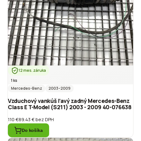
12 mes. záruka
1 ks
Mercedes-Benz
2003
–2009
Vzduchový vankúš ľavý zadný Mercedes-Benz
Class E T-Model (S211) 2003 - 2009 40-076638
110 €
89.43 €
bez DPH
Do košíka