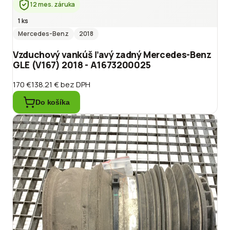
12 mes. záruka
1 ks
Mercedes-Benz
2018
Vzduchový vankúš ľavý zadný Mercedes-Benz
GLE (V167) 2018 - A1673200025
170 €
138.21 €
bez DPH
Do košíka