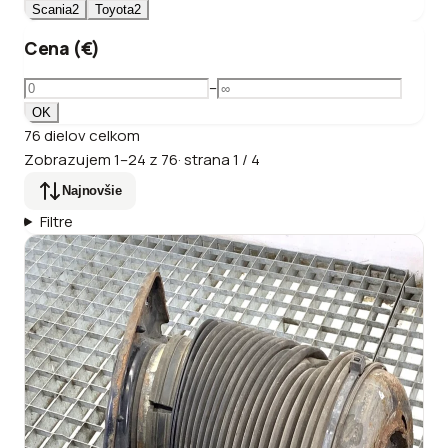
Scania
2
Toyota
2
Cena (€)
–
OK
76
dielov
celkom
Zobrazujem
1
–
24
z
76
·
strana
1
/
4
Najnovšie
Filtre