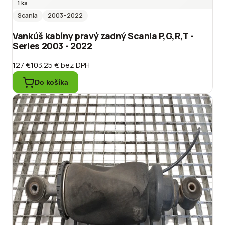
1 ks
Scania
2003
–2022
Vankúš kabíny pravý zadný Scania P,G,R,T -
Series 2003 - 2022
127 €
103.25 €
bez DPH
Do košíka