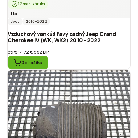
12 mes. záruka
1 ks
Jeep
2010
–2022
Vzduchový vankúš ľavý zadný Jeep Grand
Cherokee IV (WK, WK2) 2010 - 2022
55 €
44.72 €
bez DPH
Do košíka