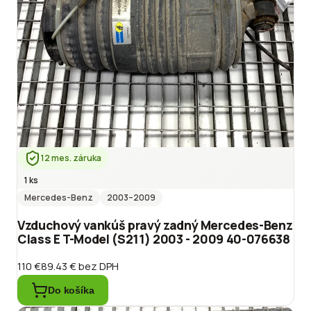
12 mes. záruka
1 ks
Mercedes-Benz
2003
–2009
Vzduchový vankúš pravý zadný Mercedes-Benz
Class E T-Model (S211) 2003 - 2009 40-076638
110 €
89.43 €
bez DPH
Do košíka