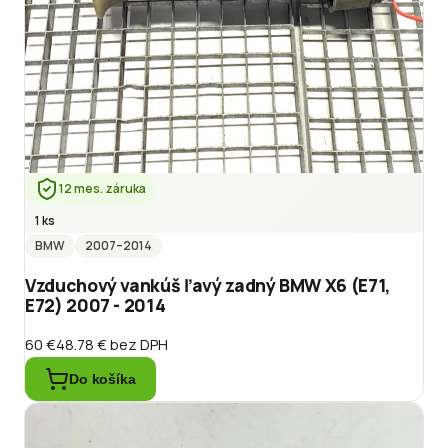
12 mes. záruka
1 ks
BMW
2007
–2014
Vzduchový vankúš ľavý zadný BMW X6 (E71,
E72) 2007 - 2014
60 €
48.78 €
bez DPH
Do košíka