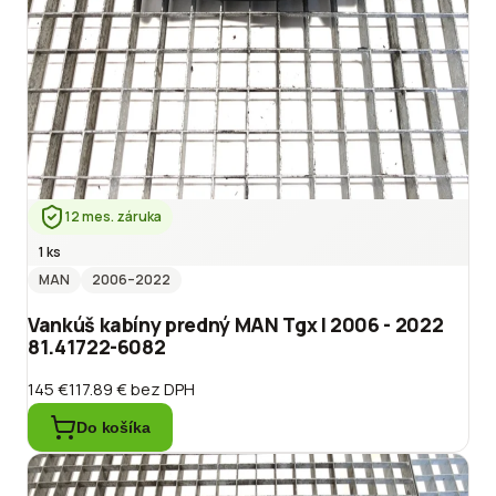
12 mes. záruka
1 ks
MAN
2006
–2022
Vankúš kabíny predný MAN Tgx I 2006 - 2022
81.41722-6082
145 €
117.89 €
bez DPH
Do košíka