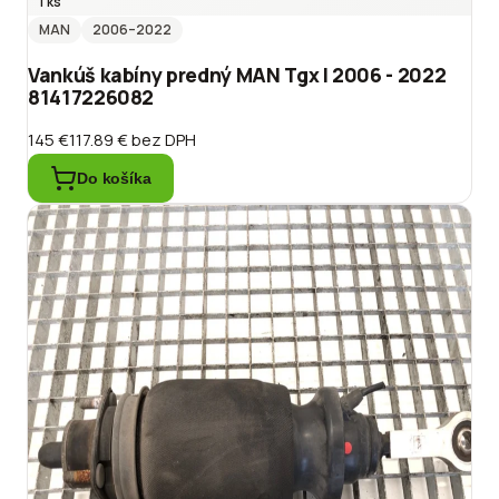
1 ks
MAN
2006
–2022
Vankúš kabíny predný MAN Tgx I 2006 - 2022
81417226082
145 €
117.89 €
bez DPH
Do košíka