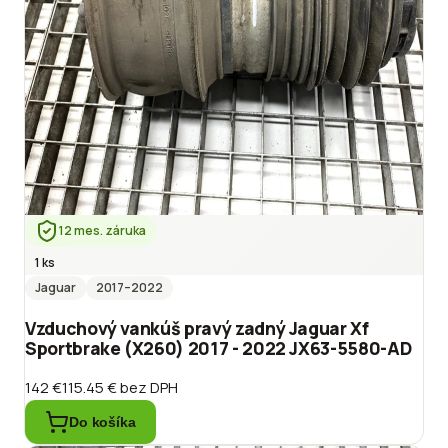
12 mes. záruka
1 ks
Jaguar
2017
–2022
Vzduchový vankúš pravý zadný Jaguar Xf
Sportbrake (X260) 2017 - 2022 JX63-5580-AD
142 €
115.45 €
bez DPH
Do košíka