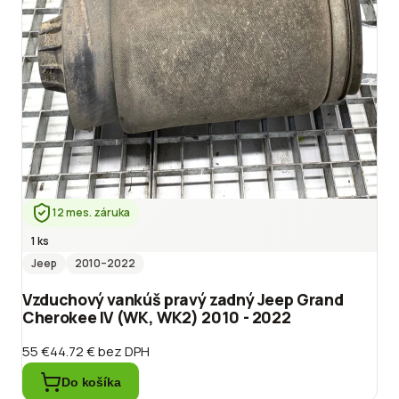
12 mes. záruka
1 ks
Jeep
2010
–2022
Vzduchový vankúš pravý zadný Jeep Grand
Cherokee IV (WK, WK2) 2010 - 2022
55 €
44.72 €
bez DPH
Do košíka