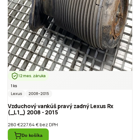
12 mes. záruka
1 ks
Lexus
2008
–2015
Vzduchový vankúš pravý zadný Lexus Rx
(_L1_) 2008 - 2015
280 €
227.64 €
bez DPH
Do košíka