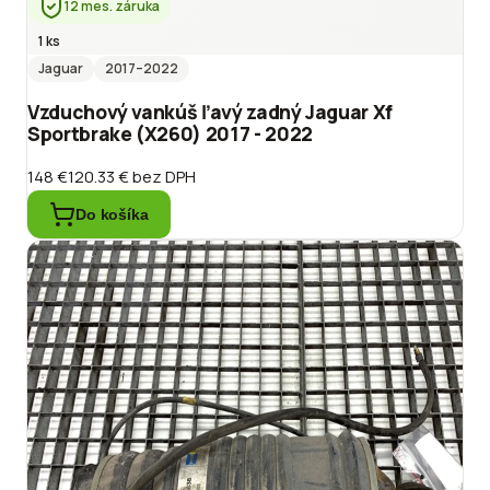
12 mes. záruka
1 ks
Jaguar
2017
–2022
Vzduchový vankúš ľavý zadný Jaguar Xf
Sportbrake (X260) 2017 - 2022
148 €
120.33 €
bez DPH
Do košíka