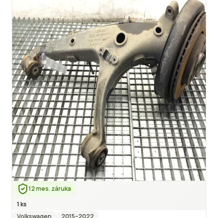
12 mes. záruka
1 ks
Volkswagen
2015
–2022