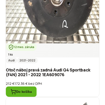
12 mes. záruka
1 ks
Audi
2021
–2022
Otoč náboj pravá zadná Audi Q4 Sportback
(F4N) 2021 - 2022 1EA609076
212 €
172.36 €
bez DPH
Do košíka