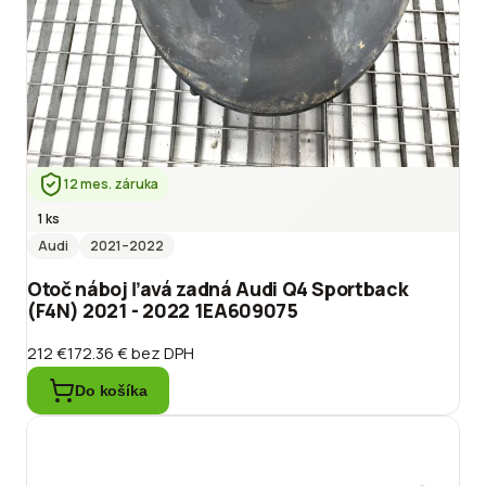
12 mes. záruka
1 ks
Audi
2021
–2022
Otoč náboj ľavá zadná Audi Q4 Sportback
(F4N) 2021 - 2022 1EA609075
212 €
172.36 €
bez DPH
Do košíka