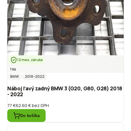
12 mes. záruka
1 ks
BMW
2018
–2022
Náboj ľavý zadný BMW 3 (G20, G80, G28) 2018
- 2022
77 €
62.60 €
bez DPH
Do košíka