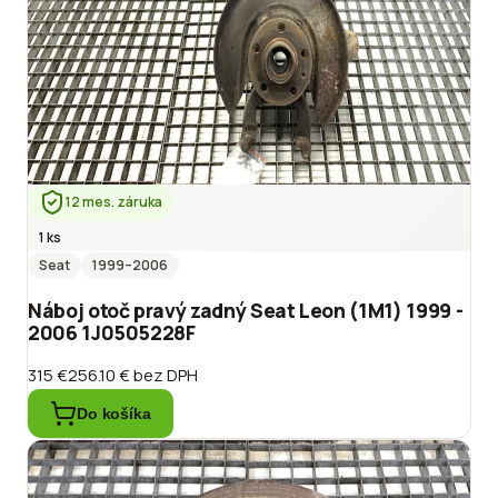
12 mes. záruka
1 ks
Seat
1999
–2006
Náboj otoč pravý zadný Seat Leon (1M1) 1999 -
2006 1J0505228F
315 €
256.10 €
bez DPH
Do košíka