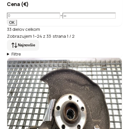
Cena (€)
–
OK
33
dielov
celkom
Zobrazujem
1
–
24
z
33
·
strana
1
/
2
Najnovšie
Filtre