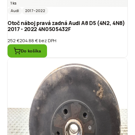
1 ks
Audi
2017
–2022
Otoč náboj pravá zadná Audi A8 D5 (4N2, 4N8)
2017 - 2022 4N0505432F
252 €
204.88 €
bez DPH
Do košíka