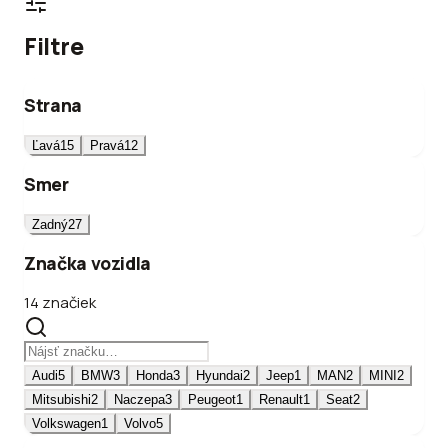
Filtre
Strana
Ľavá
15
Pravá
12
Smer
Zadný
27
Značka vozidla
14 značiek
Audi
5
BMW
3
Honda
3
Hyundai
2
Jeep
1
MAN
2
MINI
2
Mitsubishi
2
Naczepa
3
Peugeot
1
Renault
1
Seat
2
Volkswagen
1
Volvo
5