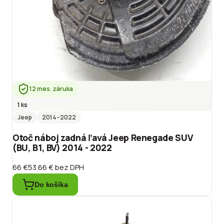
12 mes. záruka
1 ks
Jeep
2014
–2022
Otoč náboj zadná ľavá Jeep Renegade SUV
(BU, B1, BV) 2014 - 2022
66 €
53.66 €
bez DPH
Do košíka