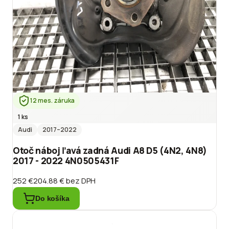
12 mes. záruka
1 ks
Audi
2017
–2022
Otoč náboj ľavá zadná Audi A8 D5 (4N2, 4N8)
2017 - 2022 4N0505431F
252 €
204.88 €
bez DPH
Do košíka