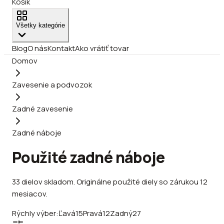
Košík
Všetky kategórie
Blog
O nás
Kontakt
Ako vrátiť tovar
Domov
Zavesenie a podvozok
Zadné zavesenie
Zadné náboje
Použité zadné náboje
33
dielov
skladom
.
Originálne použité diely so zárukou 12
mesiacov.
Rýchly výber:
Ľavá
15
Pravá
12
Zadný
27