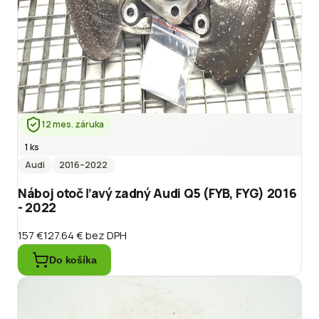
12 mes. záruka
1 ks
Audi
2016
–2022
Náboj otoč ľavý zadný Audi Q5 (FYB, FYG) 2016
- 2022
157 €
127.64 €
bez DPH
Do košíka