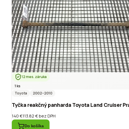
12 mes. záruka
1 ks
Toyota
2002
–2010
Tyčka reakčný panharda Toyota Land Cruiser Pr
140 €
113.82 €
bez DPH
Do košíka