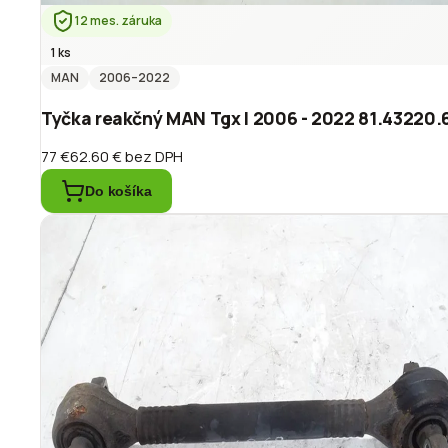
12 mes. záruka
1 ks
MAN
2006
–2022
Tyčka reakčný MAN Tgx I 2006 - 2022 81.43220.
77 €
62.60 €
bez DPH
Do košíka