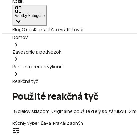
Košík
Všetky kategórie
Blog
O nás
Kontakt
Ako vrátiť tovar
Domov
Zavesenie a podvozok
Pohon a prenos výkonu
Reakčná tyč
Použité reakčná tyč
18
dielov
skladom
.
Originálne použité diely so zárukou 12 m
Rýchly výber:
Ľavá
1
Pravá
1
Zadný
4