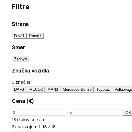
Filtre
Strana
Ľavá
1
Pravá
1
Smer
Zadný
4
Značka vozidla
6 značiek
DAF
3
IVECO
2
MAN
3
Mercedes-Benz
6
Toyota
1
Volkswag
Cena (€)
–
OK
18
dielov
celkom
Zobrazujem
1
–
18
z
18