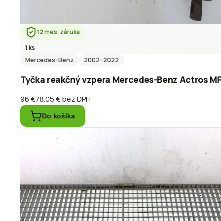
12 mes. záruka
1 ks
Mercedes-Benz
2002
–2022
Tyčka reakčný vzpera Mercedes-Benz Actros MP
96 €
78.05 €
bez DPH
Do košíka