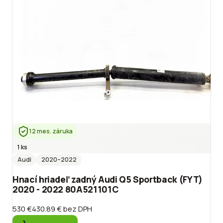
12 mes. záruka
1 ks
Audi
2020
–2022
Hnací hriadeľ zadný Audi Q5 Sportback (FYT)
2020 - 2022 80A521101C
530 €
430.89 €
bez DPH