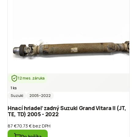
12 mes. záruka
1 ks
Suzuki
2005
–2022
Hnací hriadeľ zadný Suzuki Grand Vitara II (JT,
TE, TD) 2005 - 2022
87 €
70.73 €
bez DPH
Do košíka