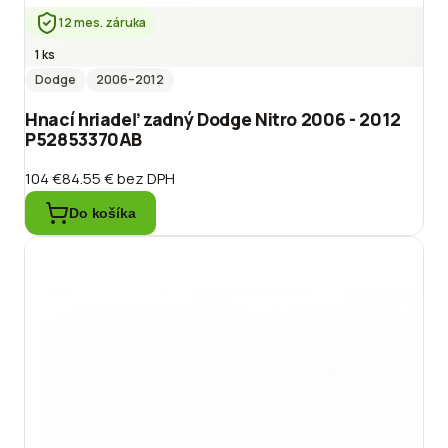
12 mes. záruka
1 ks
Dodge
2006
–2012
Hnací hriadeľ zadný Dodge Nitro 2006 - 2012
P52853370AB
104 €
84.55 €
bez DPH
Do košíka