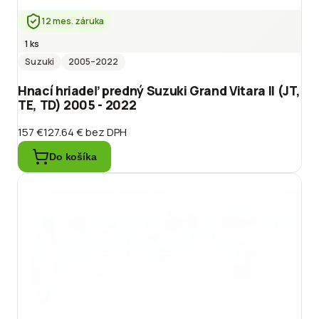
12 mes. záruka
1 ks
Suzuki
2005
–2022
Hnací hriadeľ predný Suzuki Grand Vitara II (JT,
TE, TD) 2005 - 2022
157 €
127.64 €
bez DPH
Do košíka