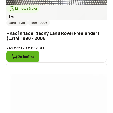
12 mes. záruka
1 ks
Land Rover
1998
–2006
Hnací hriadeľ zadný Land Rover Freelander I
(L314) 1998 - 2006
445 €
361.79 €
bez DPH
Do košíka