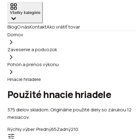
Všetky kategórie
Blog
O nás
Kontakt
Ako vrátiť tovar
Domov
Zavesenie a podvozok
Pohon a prenos výkonu
Hnacie hriadele
Použité hnacie hriadele
375
dielov
skladom
.
Originálne použité diely so zárukou 12
mesiacov.
Rýchly výber:
Predný
65
Zadný
210