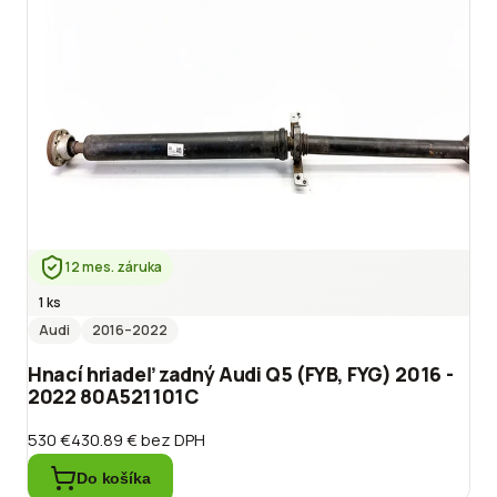
12 mes. záruka
1 ks
Audi
2016
–2022
Hnací hriadeľ zadný Audi Q5 (FYB, FYG) 2016 -
2022 80A521101C
530 €
430.89 €
bez DPH
Do košíka