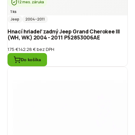
12 mes. záruka
1 ks
Jeep
2004
–2011
Hnací hriadeľ zadný Jeep Grand Cherokee III
(WH, WK) 2004 - 2011 P52853006AE
175 €
142.28 €
bez DPH
Do košíka