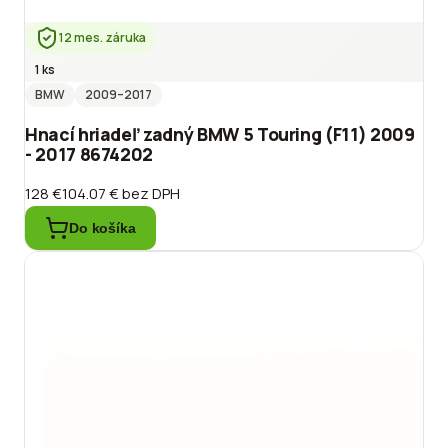
12 mes. záruka
1 ks
BMW
2009
–2017
Hnací hriadeľ zadný BMW 5 Touring (F11) 2009
- 2017 8674202
128 €
104.07 €
bez DPH
Do košíka