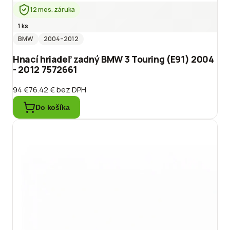
12 mes. záruka
1 ks
BMW
2004
–2012
Hnací hriadeľ zadný BMW 3 Touring (E91) 2004
- 2012 7572661
94 €
76.42 €
bez DPH
Do košíka