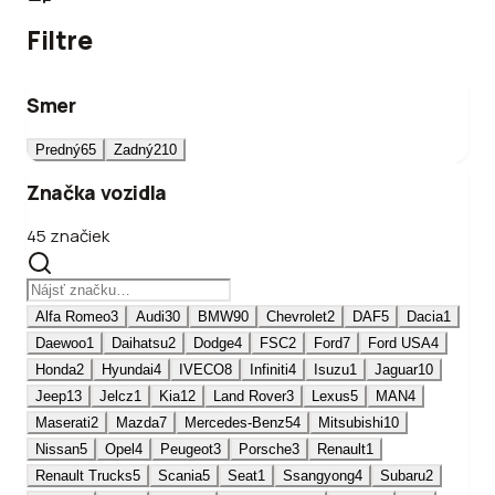
Filtre
Smer
Predný
65
Zadný
210
Značka vozidla
45 značiek
Alfa Romeo
3
Audi
30
BMW
90
Chevrolet
2
DAF
5
Dacia
1
Daewoo
1
Daihatsu
2
Dodge
4
FSC
2
Ford
7
Ford USA
4
Honda
2
Hyundai
4
IVECO
8
Infiniti
4
Isuzu
1
Jaguar
10
Jeep
13
Jelcz
1
Kia
12
Land Rover
3
Lexus
5
MAN
4
Maserati
2
Mazda
7
Mercedes-Benz
54
Mitsubishi
10
Nissan
5
Opel
4
Peugeot
3
Porsche
3
Renault
1
Renault Trucks
5
Scania
5
Seat
1
Ssangyong
4
Subaru
2