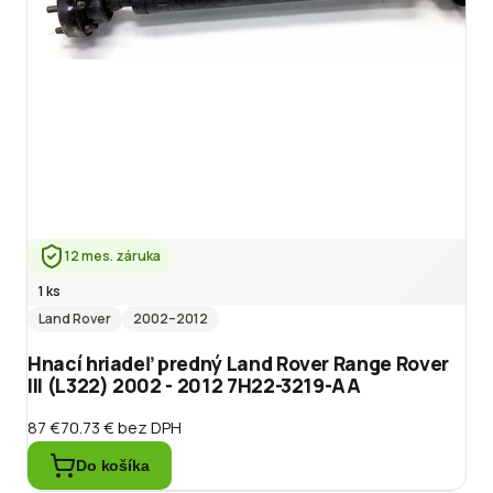
12 mes. záruka
1 ks
Land Rover
2002
–2012
Hnací hriadeľ predný Land Rover Range Rover
III (L322) 2002 - 2012 7H22-3219-AA
87 €
70.73 €
bez DPH
Do košíka