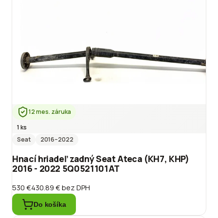
12 mes. záruka
1 ks
Seat
2016
–2022
Hnací hriadeľ zadný Seat Ateca (KH7, KHP)
2016 - 2022 5Q0521101AT
530 €
430.89 €
bez DPH
Do košíka