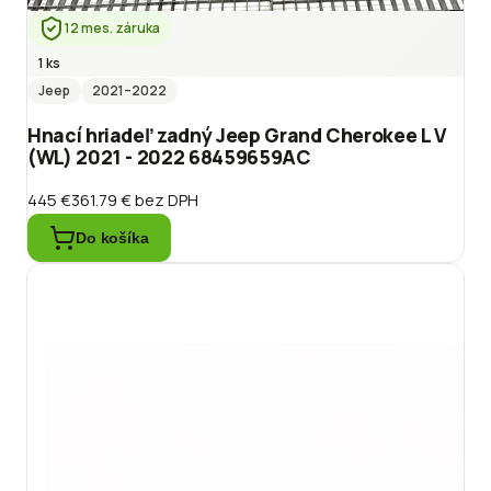
12 mes. záruka
1 ks
Jeep
2021
–2022
Hnací hriadeľ zadný Jeep Grand Cherokee L V
(WL) 2021 - 2022 68459659AC
445 €
361.79 €
bez DPH
Do košíka