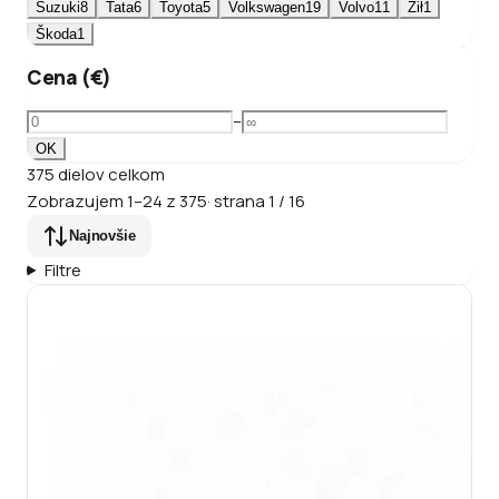
Suzuki
8
Tata
6
Toyota
5
Volkswagen
19
Volvo
11
Ził
1
Škoda
1
Cena (€)
–
OK
375
dielov
celkom
Zobrazujem
1
–
24
z
375
·
strana
1
/
16
Najnovšie
Filtre