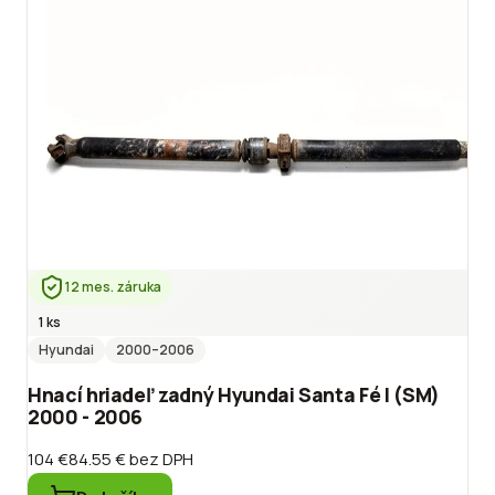
12 mes. záruka
1 ks
Hyundai
2000
–2006
Hnací hriadeľ zadný Hyundai Santa Fé I (SM)
2000 - 2006
104 €
84.55 €
bez DPH