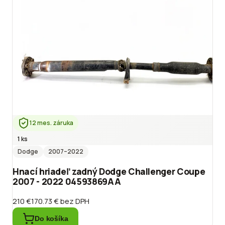
12 mes. záruka
1 ks
Dodge
2007
–2022
Hnací hriadeľ zadný Dodge Challenger Coupe
2007 - 2022 04593869AA
210 €
170.73 €
bez DPH
Do košíka