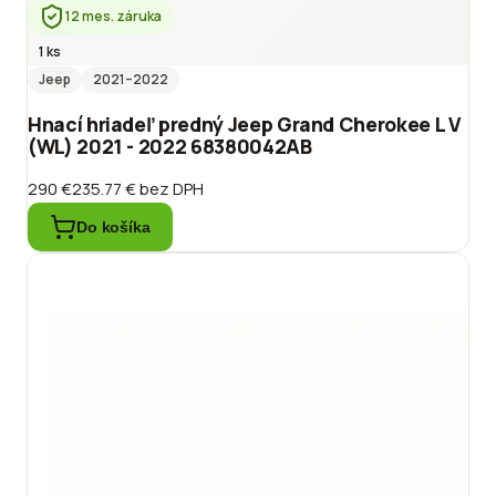
12 mes. záruka
1 ks
Jeep
2021
–2022
Hnací hriadeľ predný Jeep Grand Cherokee L V
(WL) 2021 - 2022 68380042AB
290 €
235.77 €
bez DPH
Do košíka