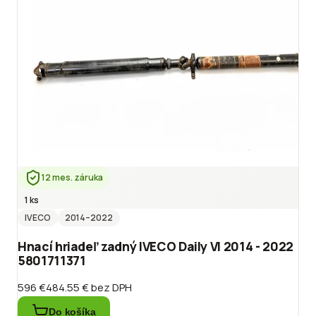
12 mes. záruka
1 ks
IVECO
2014
–2022
Hnací hriadeľ zadný IVECO Daily VI 2014 - 2022
5801711371
596 €
484.55 €
bez DPH
Do košíka