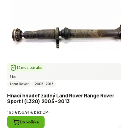
12 mes. záruka
1 ks
Land Rover
2005
–2013
Hnací hriadeľ zadný Land Rover Range Rover
Sport I (L320) 2005 - 2013
193 €
156.91 €
bez DPH
Do košíka