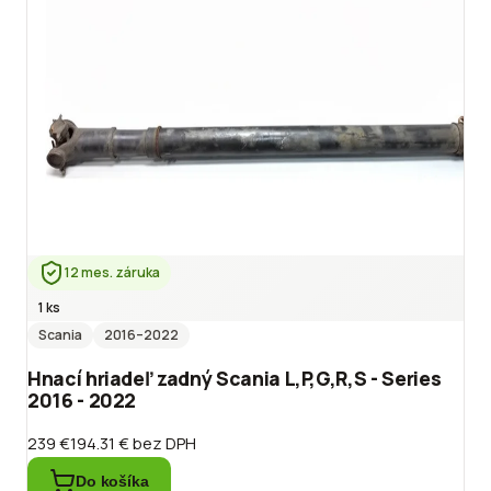
12 mes. záruka
1 ks
Scania
2016
–2022
Hnací hriadeľ zadný Scania L,P,G,R,S - Series
2016 - 2022
239 €
194.31 €
bez DPH
Do košíka