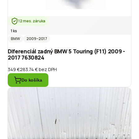
12 mes. záruka
1 ks
BMW
2009
–2017
Diferenciál zadný BMW 5 Touring (F11) 2009 -
2017 7630824
349 €
283.74 €
bez DPH
Do košíka