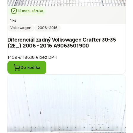
12 mes. záruka
1 ks
Volkswagen
2006
–2016
Diferenciál zadný Volkswagen Crafter 30-35
(2E_) 2006 - 2016 A9063501900
1459 €
1186.18 €
bez DPH
Do košíka