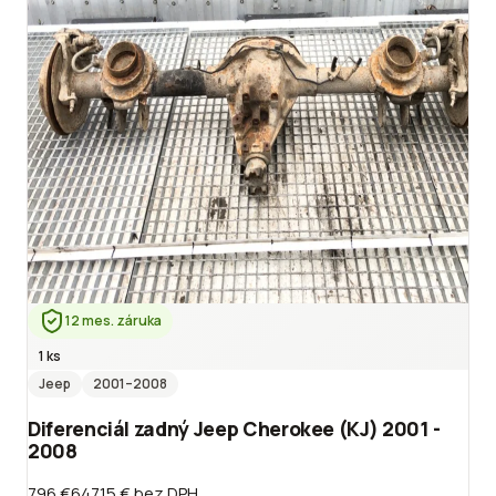
12 mes. záruka
1 ks
Jeep
2001
–2008
Diferenciál zadný Jeep Cherokee (KJ) 2001 -
2008
796 €
647.15 €
bez DPH