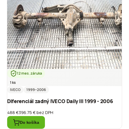
12 mes. záruka
1 ks
IVECO
1999
–2006
Diferenciál zadný IVECO Daily III 1999 - 2006
488 €
396.75 €
bez DPH
Do košíka