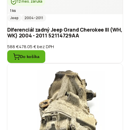
12 mes. záruka
1 ks
Jeep
2004
–2011
Diferenciál zadný Jeep Grand Cherokee III (WH,
WK) 2004 - 2011 52114729AA
588 €
478.05 €
bez DPH
Do košíka