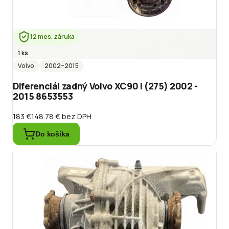
12 mes. záruka
1 ks
Volvo
2002
–2015
Diferenciál zadný Volvo XC90 I (275) 2002 -
2015 8653553
183 €
148.78 €
bez DPH
Do košíka