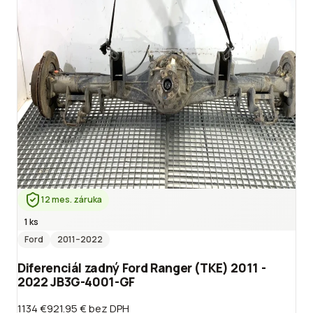
12 mes. záruka
1 ks
Ford
2011
–2022
Diferenciál zadný Ford Ranger (TKE) 2011 -
2022 JB3G-4001-GF
1134 €
921.95 €
bez DPH