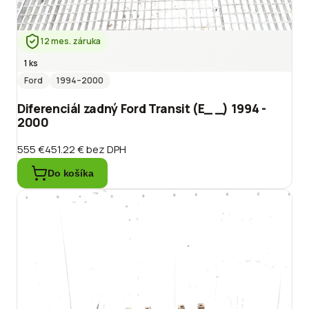
12 mes. záruka
1 ks
Ford
1994
–2000
Diferenciál zadný Ford Transit (E_ _) 1994 -
2000
555 €
451.22 €
bez DPH
Do košíka