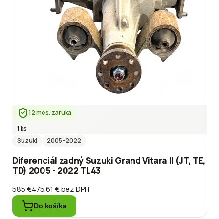
12 mes. záruka
1 ks
Suzuki
2005
–2022
Diferenciál zadný Suzuki Grand Vitara II (JT, TE,
TD) 2005 - 2022 TL43
585 €
475.61 €
bez DPH
Do košíka