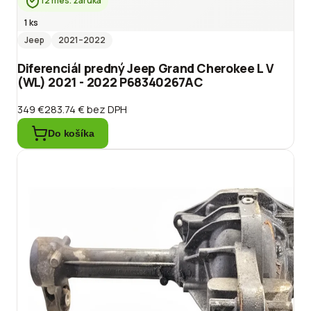
12 mes. záruka
1 ks
Jeep
2021
–2022
Diferenciál predný Jeep Grand Cherokee L V
(WL) 2021 - 2022 P68340267AC
349 €
283.74 €
bez DPH
Do košíka