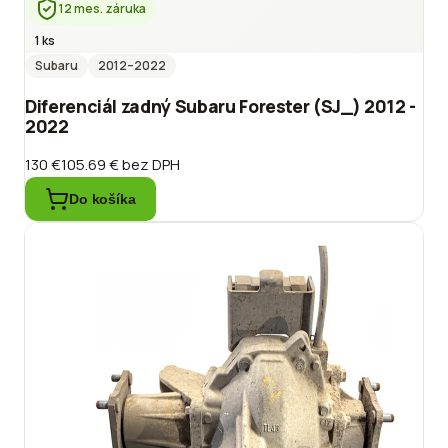
12 mes. záruka
1 ks
Subaru
2012
–2022
Diferenciál zadný Subaru Forester (SJ_) 2012 -
2022
130 €
105.69 €
bez DPH
Do košíka