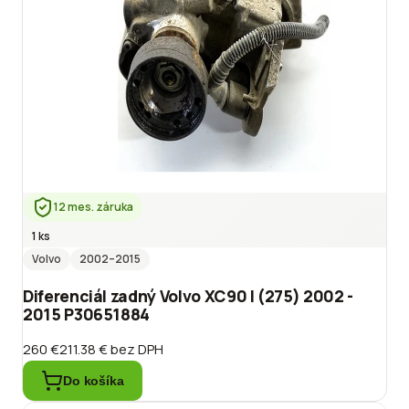
12 mes. záruka
1 ks
Volvo
2002
–2015
Diferenciál zadný Volvo XC90 I (275) 2002 -
2015 P30651884
260 €
211.38 €
bez DPH
Do košíka