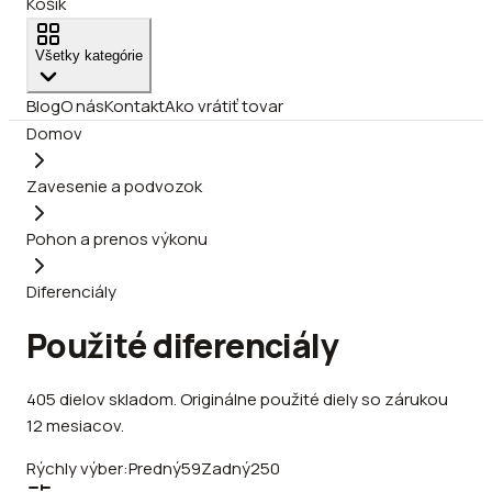
Košík
Všetky kategórie
Blog
O nás
Kontakt
Ako vrátiť tovar
Domov
Zavesenie a podvozok
Pohon a prenos výkonu
Diferenciály
Použité diferenciály
405
dielov
skladom
.
Originálne použité diely so zárukou
12 mesiacov.
Rýchly výber:
Predný
59
Zadný
250