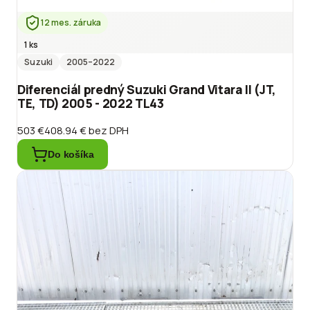
12 mes. záruka
1 ks
Suzuki
2005
–2022
Diferenciál predný Suzuki Grand Vitara II (JT,
TE, TD) 2005 - 2022 TL43
503 €
408.94 €
bez DPH
Do košíka