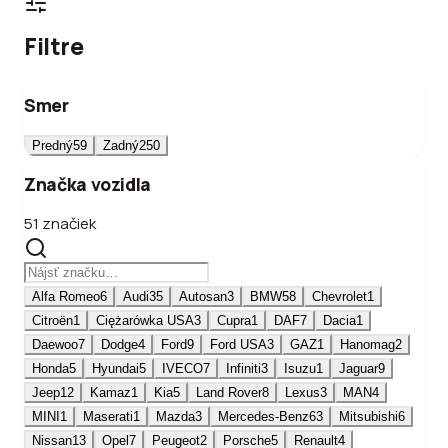
Filtre
Smer
Predný
59
Zadný
250
Značka vozidla
51 značiek
Alfa Romeo
6
Audi
35
Autosan
3
BMW
58
Chevrolet
1
Citroën
1
Ciężarówka USA
3
Cupra
1
DAF
7
Dacia
1
Daewoo
7
Dodge
4
Ford
9
Ford USA
3
GAZ
1
Hanomag
2
Honda
5
Hyundai
5
IVECO
7
Infiniti
3
Isuzu
1
Jaguar
9
Jeep
12
Kamaz
1
Kia
5
Land Rover
8
Lexus
3
MAN
4
MINI
1
Maserati
1
Mazda
3
Mercedes-Benz
63
Mitsubishi
6
Nissan
13
Opel
7
Peugeot
2
Porsche
5
Renault
4