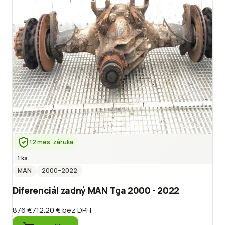
12 mes. záruka
1 ks
MAN
2000
–2022
Diferenciál zadný MAN Tga 2000 - 2022
876 €
712.20 €
bez DPH