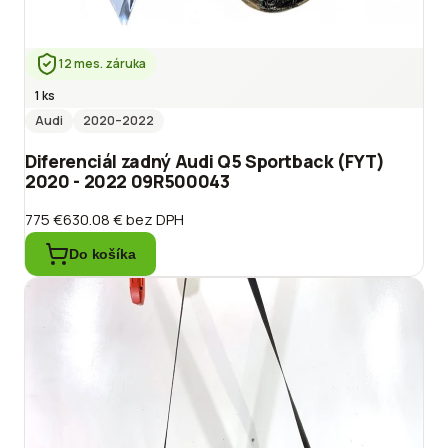
12 mes. záruka
1 ks
Audi
2020
–2022
Diferenciál zadný Audi Q5 Sportback (FYT)
2020 - 2022 09R500043
775 €
630.08 €
bez DPH
Do košíka