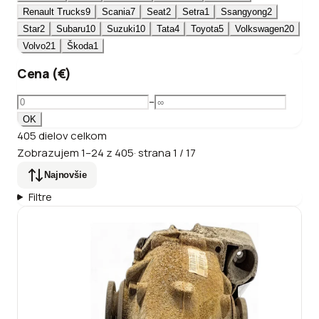
Renault Trucks
9
Scania
7
Seat
2
Setra
1
Ssangyong
2
Star
2
Subaru
10
Suzuki
10
Tata
4
Toyota
5
Volkswagen
20
Volvo
21
Škoda
1
Cena (€)
–
OK
405
dielov
celkom
Zobrazujem
1
–
24
z
405
·
strana
1
/
17
Najnovšie
Filtre