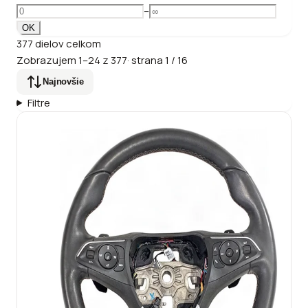
–
OK
377
dielov
celkom
Zobrazujem
1
–
24
z
377
·
strana
1
/
16
Najnovšie
Filtre