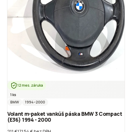
12 mes. záruka
1 ks
BMW
1994
–2000
Volant m-paket vankúš páska BMW 3 Compact
(E36) 1994 - 2000
211 €
171.54 €
bez DPH