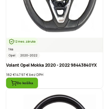
12 mes. záruka
1 ks
Opel
2020
–2022
Volant Opel Mokka 2020 - 2022 98443840YX
182 €
147.97 €
bez DPH
Do košíka