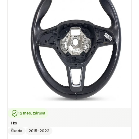
12 mes. záruka
1 ks
Škoda
2015
–2022