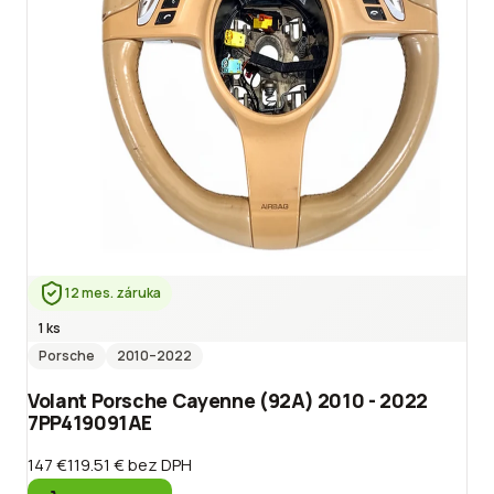
12 mes. záruka
1 ks
Porsche
2010
–2022
Volant Porsche Cayenne (92A) 2010 - 2022
7PP419091AE
147 €
119.51 €
bez DPH