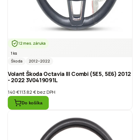
12 mes. záruka
1 ks
Škoda
2012
–2022
Volant Škoda Octavia III Combi (5E5, 5E6) 2012
- 2022 3V0419091L
140 €
113.82 €
bez DPH
Do košíka