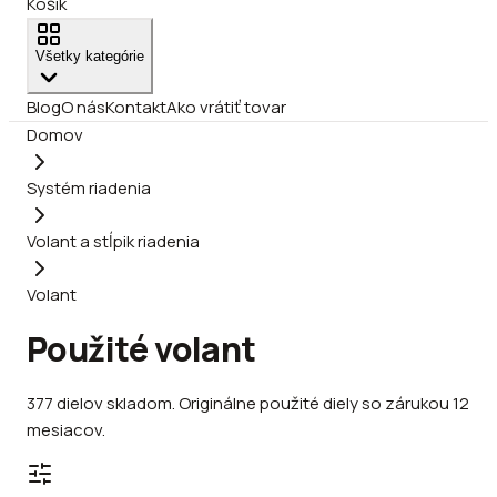
Košík
Všetky kategórie
Blog
O nás
Kontakt
Ako vrátiť tovar
Domov
Systém riadenia
Volant a stĺpik riadenia
Volant
Použité volant
377
dielov
skladom
.
Originálne použité diely so zárukou 12
mesiacov.