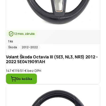
12 mes. záruka
1 ks
Škoda
2012
–2022
Volant Škoda Octavia III (5E3, NL3, NR3) 2012 -
2022 5E0419091AH
147 €
119.51 €
bez DPH
Do košíka