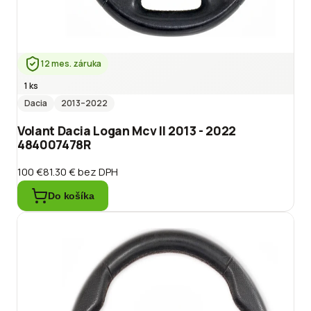
12 mes. záruka
1 ks
Dacia
2013
–2022
Volant Dacia Logan Mcv II 2013 - 2022
484007478R
100 €
81.30 €
bez DPH
Do košíka