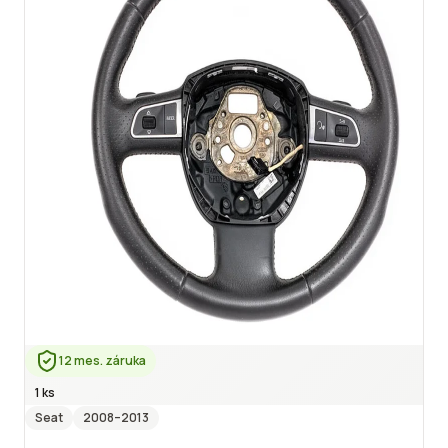
12 mes. záruka
1 ks
Seat
2008
–2013