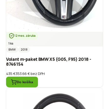
12 mes. záruka
1 ks
BMW
2018
Volant m-paket BMW X5 (G05, F95) 2018 -
8746154
435 €
353.66 €
bez DPH
Do košíka