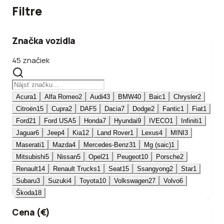
Filtre
Značka vozidla
45 značiek
Acura
1
Alfa Romeo
2
Audi
43
BMW
40
Baic
1
Chrysler
2
Citroën
15
Cupra
2
DAF
5
Dacia
7
Dodge
2
Fantic
1
Fiat
1
Ford
21
Ford USA
5
Honda
7
Hyundai
9
IVECO
1
Infiniti
1
Jaguar
6
Jeep
4
Kia
12
Land Rover
1
Lexus
4
MINI
3
Maserati
1
Mazda
4
Mercedes-Benz
31
Mg (saic)
1
Mitsubishi
5
Nissan
5
Opel
21
Peugeot
10
Porsche
2
Renault
14
Renault Trucks
1
Seat
15
Ssangyong
2
Star
1
Subaru
3
Suzuki
4
Toyota
10
Volkswagen
27
Volvo
6
Škoda
18
Cena (€)