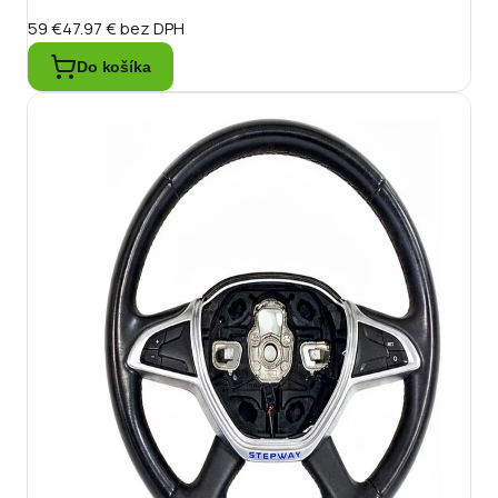
59 €
47.97 €
bez DPH
Do košíka