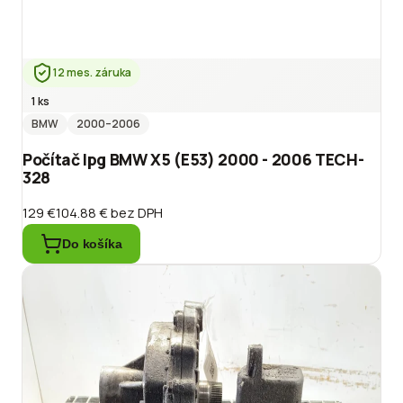
12 mes. záruka
1 ks
BMW
2000
–2006
Počítač lpg BMW X5 (E53) 2000 - 2006 TECH-
328
129 €
104.88 €
bez DPH
Do košíka