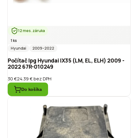
12 mes. záruka
1 ks
Hyundai
2009
–2022
Počítač lpg Hyundai IX35 (LM, EL, ELH) 2009 -
2022 67R-010249
30 €
24.39 €
bez DPH
Do košíka