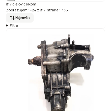
817
dielov
celkom
Zobrazujem
1
–
24
z
817
·
strana
1
/
35
Najnovšie
Filtre