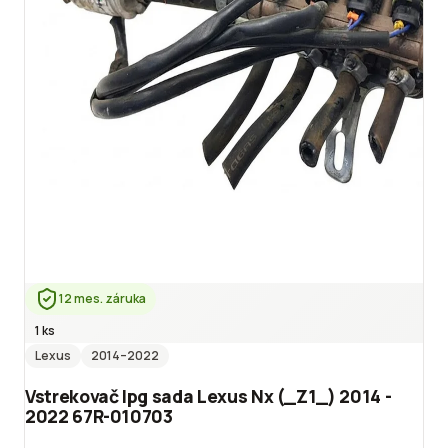
12 mes. záruka
1 ks
Lexus
2014
–2022
Vstrekovač lpg sada Lexus Nx (_Z1_) 2014 -
2022 67R-010703