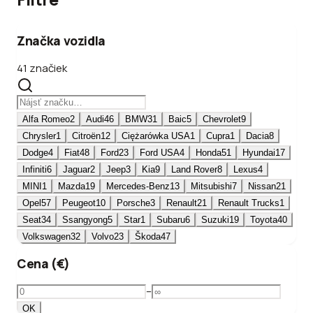
Značka vozidla
41 značiek
Alfa Romeo
2
Audi
46
BMW
31
Baic
5
Chevrolet
9
Chrysler
1
Citroën
12
Ciężarówka USA
1
Cupra
1
Dacia
8
Dodge
4
Fiat
48
Ford
23
Ford USA
4
Honda
51
Hyundai
17
Infiniti
6
Jaguar
2
Jeep
3
Kia
9
Land Rover
8
Lexus
4
MINI
1
Mazda
19
Mercedes-Benz
13
Mitsubishi
7
Nissan
21
Opel
57
Peugeot
10
Porsche
3
Renault
21
Renault Trucks
1
Seat
34
Ssangyong
5
Star
1
Subaru
6
Suzuki
19
Toyota
40
Volkswagen
32
Volvo
23
Škoda
47
Cena (€)
–
OK