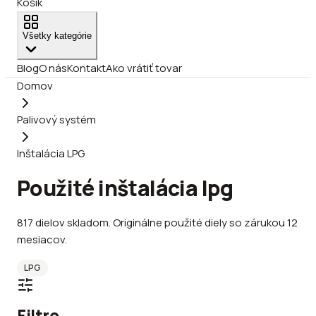
Košík
Všetky kategórie
Blog
O nás
Kontakt
Ako vrátiť tovar
Domov
Palivový systém
Inštalácia LPG
Použité inštalácia lpg
817
dielov
skladom
.
Originálne použité diely so zárukou 12
mesiacov.
LPG
Filtre