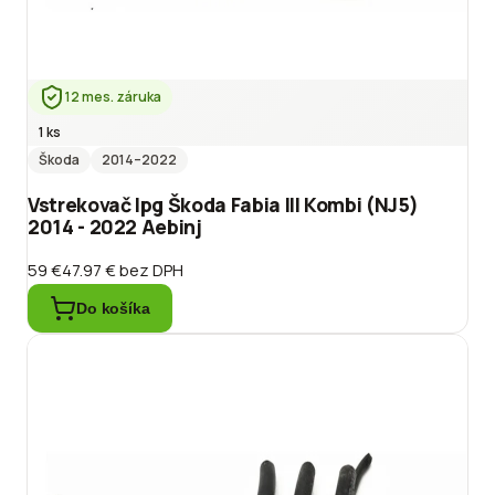
12 mes. záruka
1 ks
Škoda
2014
–2022
Vstrekovač lpg Škoda Fabia III Kombi (NJ5)
2014 - 2022 Aebinj
59 €
47.97 €
bez DPH
Do košíka