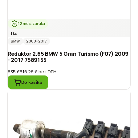
12 mes. záruka
1 ks
BMW
2009
–2017
Reduktor 2.65 BMW 5 Gran Turismo (F07) 2009
- 2017 7589155
635 €
516.26 €
bez DPH
Do košíka