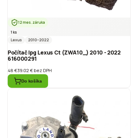
12 mes. záruka
1 ks
Lexus
2010
–2022
Počítač lpg Lexus Ct (ZWA10_) 2010 - 2022
616000291
48 €
39.02 €
bez DPH
Do košíka