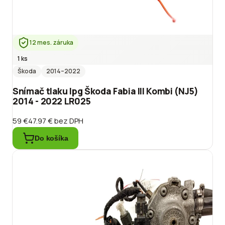
12 mes. záruka
1 ks
Škoda
2014
–2022
Snímač tlaku lpg Škoda Fabia III Kombi (NJ5)
2014 - 2022 LR025
59 €
47.97 €
bez DPH
Do košíka