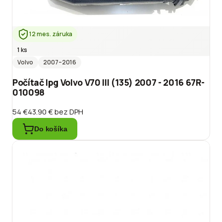
12 mes. záruka
1 ks
Volvo
2007
–2016
Počítač lpg Volvo V70 III (135) 2007 - 2016 67R-
010098
54 €
43.90 €
bez DPH
Do košíka