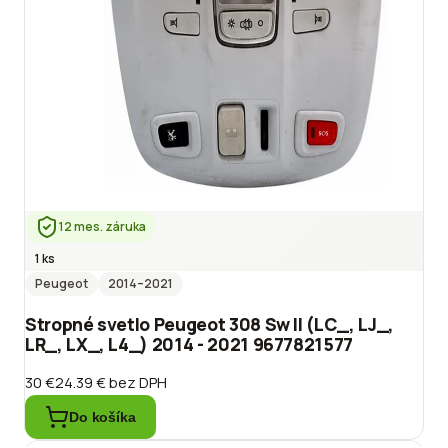
12 mes. záruka
1 ks
Peugeot
2014
–2021
Stropné svetlo Peugeot 308 Sw II (LC_, LJ_,
LR_, LX_, L4_) 2014 - 2021 9677821577
30 €
24.39 €
bez DPH
Do košíka