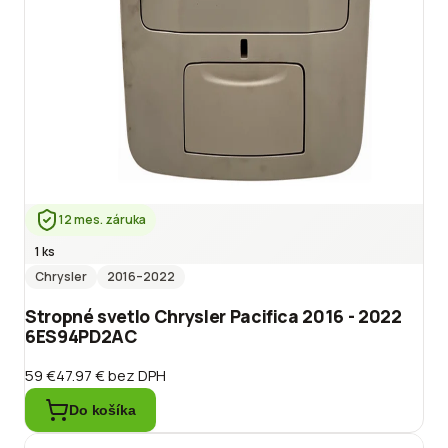
12 mes. záruka
1 ks
Chrysler
2016
–2022
Stropné svetlo Chrysler Pacifica 2016 - 2022
6ES94PD2AC
59 €
47.97 €
bez DPH
Do košíka