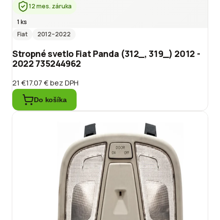
12 mes. záruka
1 ks
Fiat
2012
–2022
Stropné svetlo Fiat Panda (312_, 319_) 2012 -
2022 735244962
21 €
17.07 €
bez DPH
Do košíka