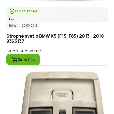
12 mes. záruka
1 ks
BMW
2013
–2018
Stropné svetlo BMW X5 (F15, F85) 2013 - 2018
9365137
100 €
81.30 €
bez DPH
Do košíka