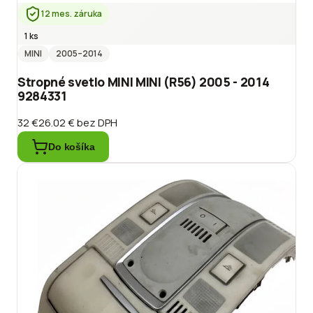
12 mes. záruka
1 ks
MINI
2005
–2014
Stropné svetlo MINI MINI (R56) 2005 - 2014
9284331
32 €
26.02 €
bez DPH
Do košíka