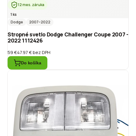
12 mes. záruka
1 ks
Dodge
2007
–2022
Stropné svetlo Dodge Challenger Coupe 2007 -
2022 1112426
59 €
47.97 €
bez DPH
Do košíka