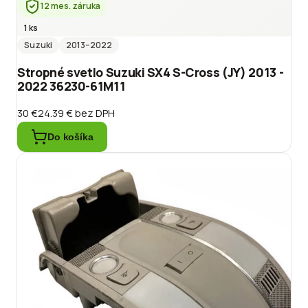
12 mes. záruka
1 ks
Suzuki
2013
–2022
Stropné svetlo Suzuki SX4 S-Cross (JY) 2013 -
2022 36230-61M11
30 €
24.39 €
bez DPH
Do košíka