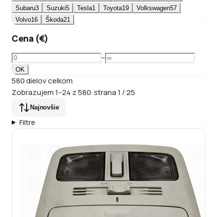
Subaru
3
Suzuki
5
Tesla
1
Toyota
19
Volkswagen
57
Volvo
16
Škoda
21
Cena (€)
–
OK
580
dielov
celkom
Zobrazujem
1
–
24
z
580
·
strana
1
/
25
Najnovšie
Filtre