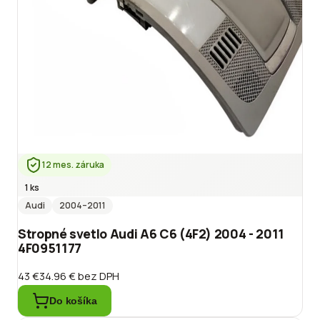
12 mes. záruka
1 ks
Audi
2004
–2011
Stropné svetlo Audi A6 C6 (4F2) 2004 - 2011
4F0951177
43 €
34.96 €
bez DPH
Do košíka