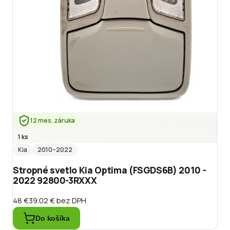
12 mes. záruka
1 ks
Kia
2010
–2022
Stropné svetlo Kia Optima (FSGDS6B) 2010 -
2022 92800-3RXXX
48 €
39.02 €
bez DPH
Do košíka