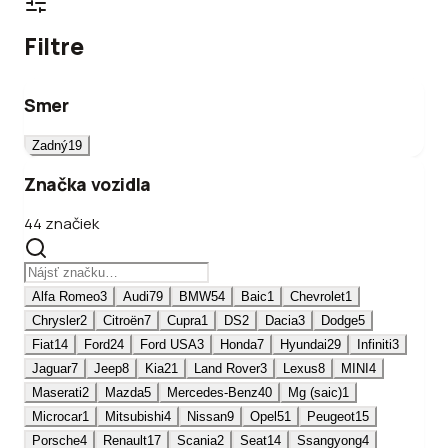
Filtre
Smer
Zadný
19
Značka vozidla
44 značiek
Alfa Romeo
3
Audi
79
BMW
54
Baic
1
Chevrolet
1
Chrysler
2
Citroën
7
Cupra
1
DS
2
Dacia
3
Dodge
5
Fiat
14
Ford
24
Ford USA
3
Honda
7
Hyundai
29
Infiniti
3
Jaguar
7
Jeep
8
Kia
21
Land Rover
3
Lexus
8
MINI
4
Maserati
2
Mazda
5
Mercedes-Benz
40
Mg (saic)
1
Microcar
1
Mitsubishi
4
Nissan
9
Opel
51
Peugeot
15
Porsche
4
Renault
17
Scania
2
Seat
14
Ssangyong
4