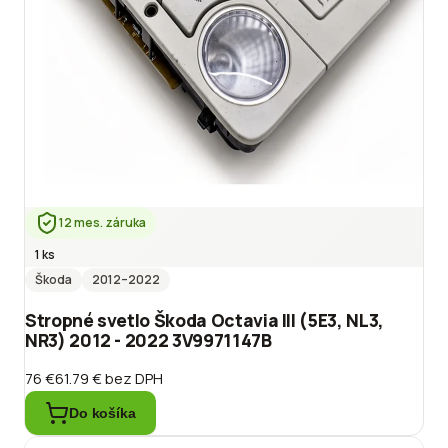
12 mes. záruka
1 ks
Škoda
2012
–2022
Stropné svetlo Škoda Octavia III (5E3, NL3,
NR3) 2012 - 2022 3V9971147B
76 €
61.79 €
bez DPH
Do košíka