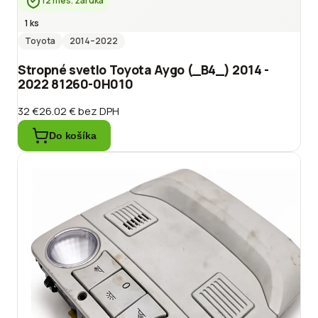
12 mes. záruka
1 ks
Toyota
2014
–2022
Stropné svetlo Toyota Aygo (_B4_) 2014 -
2022 81260-0H010
32 €
26.02 €
bez DPH
Do košíka