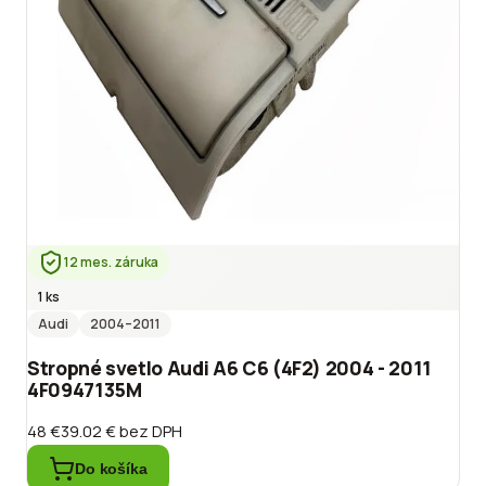
12 mes. záruka
1 ks
Audi
2004
–2011
Stropné svetlo Audi A6 C6 (4F2) 2004 - 2011
4F0947135M
48 €
39.02 €
bez DPH
Do košíka