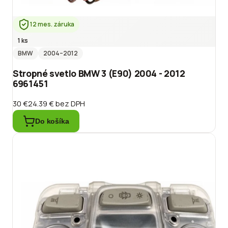
12 mes. záruka
1 ks
BMW
2004
–2012
Stropné svetlo BMW 3 (E90) 2004 - 2012
6961451
30 €
24.39 €
bez DPH
Do košíka