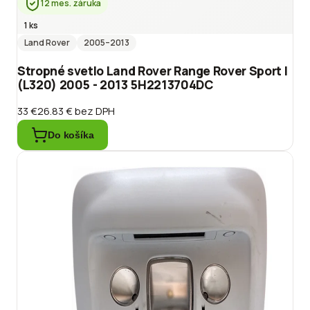
12 mes. záruka
1 ks
Land Rover
2005
–2013
Stropné svetlo Land Rover Range Rover Sport I
(L320) 2005 - 2013 5H2213704DC
33 €
26.83 €
bez DPH
Do košíka