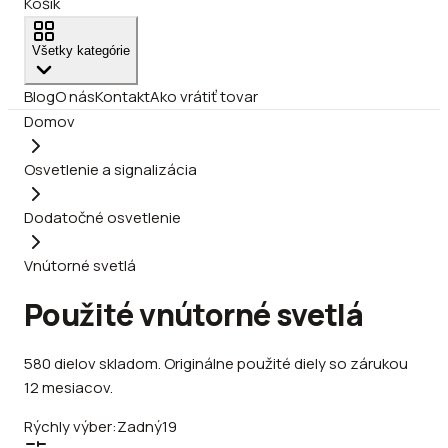
Košík
Všetky kategórie
Blog
O nás
Kontakt
Ako vrátiť tovar
Domov
Osvetlenie a signalizácia
Dodatočné osvetlenie
Vnútorné svetlá
Použité vnútorné svetlá
580
dielov
skladom
.
Originálne použité diely so zárukou
12 mesiacov.
Rýchly výber:
Zadný
19