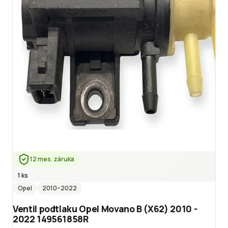
12 mes. záruka
1 ks
Opel
2010
–2022
Ventil podtlaku Opel Movano B (X62) 2010 -
2022 149561858R