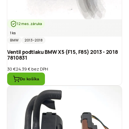
12 mes. záruka
1 ks
BMW
2013
–2018
Ventil podtlaku BMW X5 (F15, F85) 2013 - 2018
7810831
30 €
24.39 €
bez DPH
Do košíka