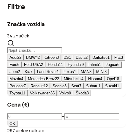
Filtre
Značka vozidla
34 značiek
Audi
22
BMW
42
Citroën
3
DS
1
Dacia
2
Daihatsu
1
Fiat
3
Ford
6
Ford USA
2
Honda
11
Hyundai
9
Infiniti
1
Jaguar
6
Jeep
2
Kia
7
Land Rover
1
Lexus
1
MAN
3
MINI
3
Mazda
4
Mercedes-Benz
22
Mitsubishi
4
Nissan
4
Opel
18
Peugeot
7
Renault
12
Scania
3
Seat
7
Subaru
1
Suzuki
1
Toyota
11
Volkswagen
35
Volvo
9
Škoda
3
Cena (€)
–
OK
267
dielov
celkom