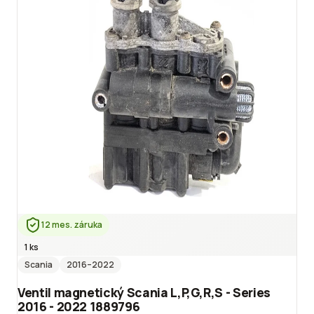
12 mes. záruka
1 ks
Scania
2016
–2022
Ventil magnetický Scania L,P,G,R,S - Series
2016 - 2022 1889796