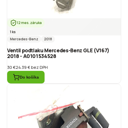
12 mes. záruka
1 ks
Mercedes-Benz
2018
Ventil podtlaku Mercedes-Benz GLE (V167)
2018 - A0101534528
30 €
24.39 €
bez DPH
Do košíka