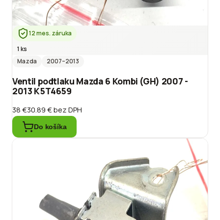
12 mes. záruka
1 ks
Mazda
2007
–2013
Ventil podtlaku Mazda 6 Kombi (GH) 2007 -
2013 K5T4659
38 €
30.89 €
bez DPH
Do košíka