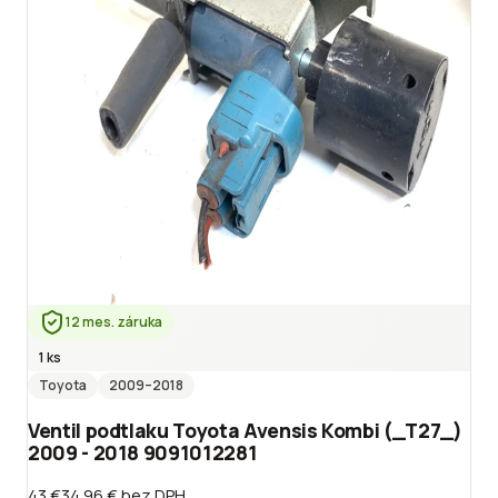
12 mes. záruka
1 ks
Toyota
2009
–2018
Ventil podtlaku Toyota Avensis Kombi (_T27_)
2009 - 2018 9091012281
43 €
34.96 €
bez DPH