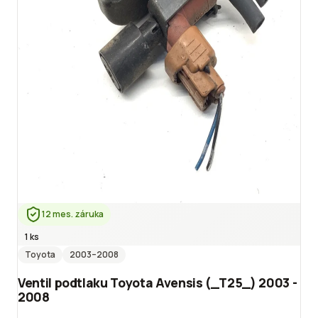
12 mes. záruka
1 ks
Toyota
2003
–2008
Ventil podtlaku Toyota Avensis (_T25_) 2003 -
2008