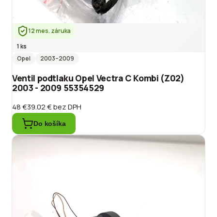
12 mes. záruka
1 ks
Opel
2003
–2009
Ventil podtlaku Opel Vectra C Kombi (Z02)
2003 - 2009 55354529
48 €
39.02 €
bez DPH
Do košíka