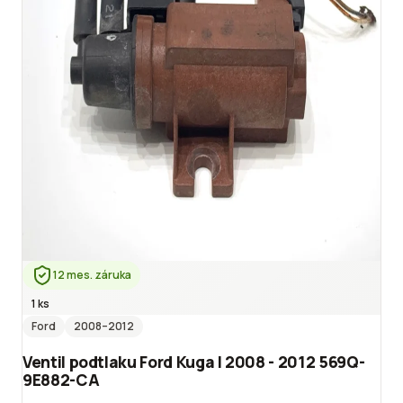
12 mes. záruka
1 ks
Ford
2008
–2012
Ventil podtlaku Ford Kuga I 2008 - 2012 569Q-
9E882-CA