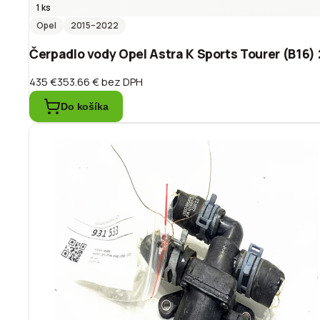
1 ks
Opel
2015
–2022
Čerpadlo vody Opel Astra K Sports Tourer (B16)
435 €
353.66 €
bez DPH
Do košíka