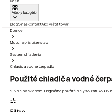
Košík
Všetky kategórie
Blog
O nás
Kontakt
Ako vrátiť tovar
Domov
Motor a príslušenstvo
Systém chladenia
Chladič a vodné čerpadlo
Použité chladič a vodné čer
913
dielov
skladom
.
Originálne použité diely so zárukou 12
Filtre