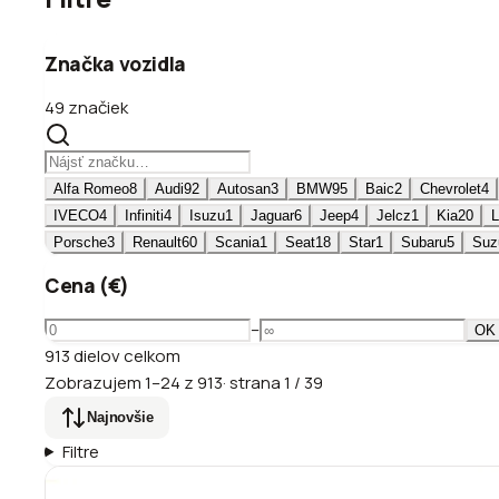
Značka vozidla
49 značiek
Alfa Romeo
8
Audi
92
Autosan
3
BMW
95
Baic
2
Chevrolet
4
IVECO
4
Infiniti
4
Isuzu
1
Jaguar
6
Jeep
4
Jelcz
1
Kia
20
L
Porsche
3
Renault
60
Scania
1
Seat
18
Star
1
Subaru
5
Suz
Cena (€)
–
OK
913
dielov
celkom
Zobrazujem
1
–
24
z
913
·
strana
1
/
39
Najnovšie
Filtre