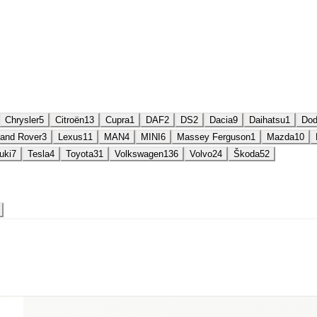
Chrysler
5
Citroën
13
Cupra
1
DAF
2
DS
2
Dacia
9
Daihatsu
1
Do
and Rover
3
Lexus
11
MAN
4
MINI
6
Massey Ferguson
1
Mazda
10
uki
7
Tesla
4
Toyota
31
Volkswagen
136
Volvo
24
Škoda
52