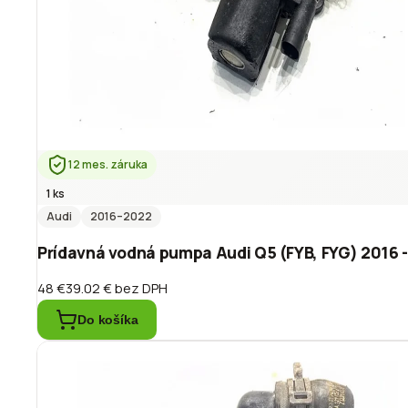
12 mes. záruka
1 ks
Audi
2016
–2022
Prídavná vodná pumpa Audi Q5 (FYB, FYG) 2016
48 €
39.02 €
bez DPH
Do košíka