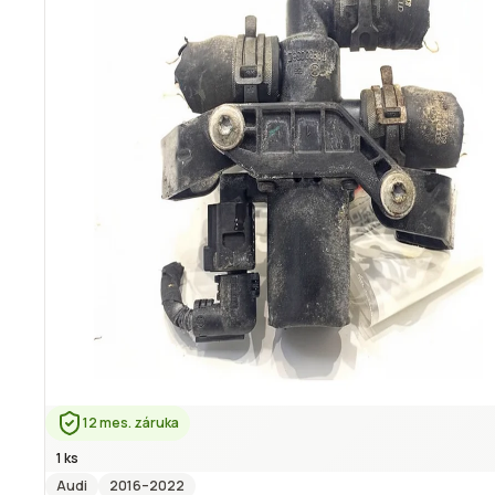
12 mes. záruka
1 ks
Audi
2016
–2022