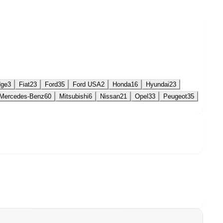
dge
3
Fiat
23
Ford
35
Ford USA
2
Honda
16
Hyundai
23
Mercedes-Benz
60
Mitsubishi
6
Nissan
21
Opel
33
Peugeot
35