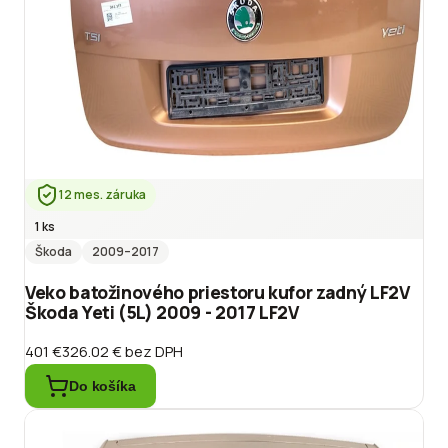
12 mes. záruka
1 ks
Škoda
2009
–2017
Veko batožinového priestoru kufor zadný LF2V
Škoda Yeti (5L) 2009 - 2017 LF2V
401 €
326.02 €
bez DPH
Do košíka