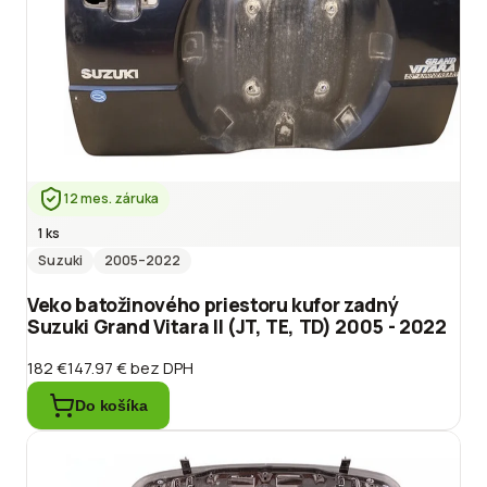
12 mes. záruka
1 ks
Suzuki
2005
–2022
Veko batožinového priestoru kufor zadný
Suzuki Grand Vitara II (JT, TE, TD) 2005 - 2022
182 €
147.97 €
bez DPH
Do košíka