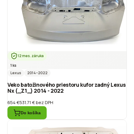
12 mes. záruka
1 ks
Lexus
2014
–2022
Veko batožinového priestoru kufor zadný Lexus
Nx (_Z1_) 2014 - 2022
654 €
531.71 €
bez DPH
Do košíka