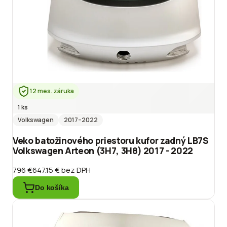
12 mes. záruka
1 ks
Volkswagen
2017
–2022
Veko batožinového priestoru kufor zadný LB7S
Volkswagen Arteon (3H7, 3H8) 2017 - 2022
796 €
647.15 €
bez DPH
Do košíka