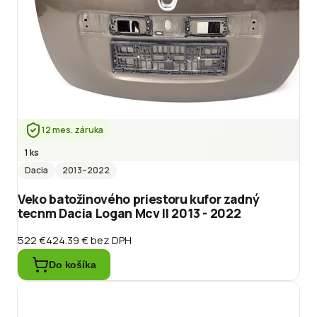
12 mes. záruka
1 ks
Dacia
2013
–2022
Veko batožinového priestoru kufor zadný
tecnm Dacia Logan Mcv II 2013 - 2022
522 €
424.39 €
bez DPH
Do košíka