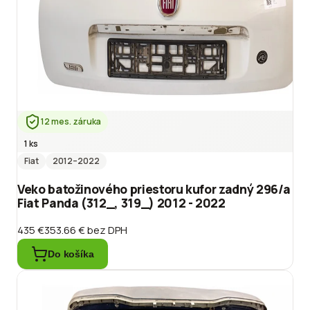
12 mes. záruka
1 ks
Fiat
2012
–2022
Veko batožinového priestoru kufor zadný 296/a
Fiat Panda (312_, 319_) 2012 - 2022
435 €
353.66 €
bez DPH
Do košíka