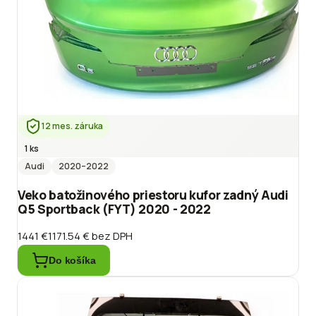
12 mes. záruka
1 ks
Audi
2020
–2022
Veko batožinového priestoru kufor zadný Audi
Q5 Sportback (FYT) 2020 - 2022
1441 €
1171.54 €
bez DPH
Do košíka