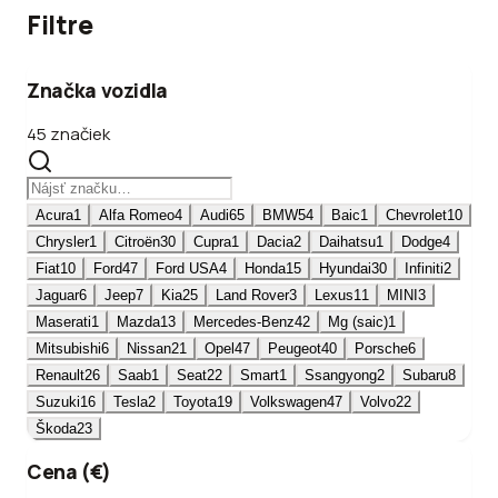
Filtre
Značka vozidla
45 značiek
Acura
1
Alfa Romeo
4
Audi
65
BMW
54
Baic
1
Chevrolet
10
Chrysler
1
Citroën
30
Cupra
1
Dacia
2
Daihatsu
1
Dodge
4
Fiat
10
Ford
47
Ford USA
4
Honda
15
Hyundai
30
Infiniti
2
Jaguar
6
Jeep
7
Kia
25
Land Rover
3
Lexus
11
MINI
3
Maserati
1
Mazda
13
Mercedes-Benz
42
Mg (saic)
1
Mitsubishi
6
Nissan
21
Opel
47
Peugeot
40
Porsche
6
Renault
26
Saab
1
Seat
22
Smart
1
Ssangyong
2
Subaru
8
Suzuki
16
Tesla
2
Toyota
19
Volkswagen
47
Volvo
22
Škoda
23
Cena (€)