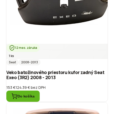
12 mes. záruka
1 ks
Seat
2008
–2013
Veko batožinového priestoru kufor zadný Seat
Exeo (3R2) 2008 - 2013
153 €
124.39 €
bez DPH
Do košíka