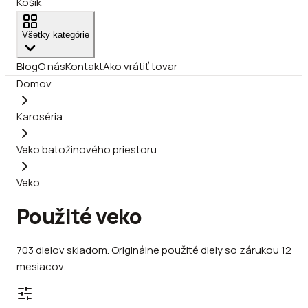
Košík
Všetky kategórie
Blog
O nás
Kontakt
Ako vrátiť tovar
Domov
Karoséria
Veko batožinového priestoru
Veko
Použité veko
703
dielov
skladom
.
Originálne použité diely so zárukou 12
mesiacov.