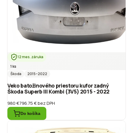
12 mes. záruka
1 ks
Škoda
2015
–2022
Veko batožinového priestoru kufor zadný
Škoda Superb III Kombi (3V5) 2015 - 2022
980 €
796.75 €
bez DPH
Do košíka