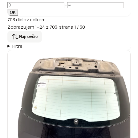
–
OK
703
dielov
celkom
Zobrazujem
1
–
24
z
703
·
strana
1
/
30
Najnovšie
Filtre