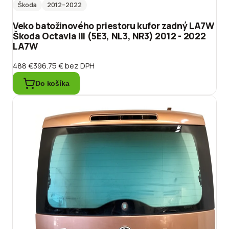
Škoda
2012
–2022
Veko batožinového priestoru kufor zadný LA7W
Škoda Octavia III (5E3, NL3, NR3) 2012 - 2022
LA7W
488 €
396.75 €
bez DPH
Do košíka